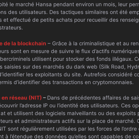
oité le marché Hansa pendant environ un mois, leur perme
ons des utilisateurs. Des tactiques similaires ont été emp
és et effectué de petits achats pour recueillir des rense
strateurs.
 de la blockchain
– Grâce à la criminalistique et au r
urs sont en mesure de suivre le flux d’actifs numériques 
ybercriminels utilisent pour stocker des fonds illégaux. C
urs saisies sur des marchés du dark web (Silk Road, Hyd
identifier les exploitants du site. Autrefois considéré 
rmis d’identifier des transactions en cryptomonnaies.
 en réseau (NIT)
–
Dans de précédentes affaires de sai
écouvrir l’adresse IP ou l’identité des utilisateurs. Ces o
t et utilisent des logiciels malveillants ou des exploits 
sateurs et administrateurs actifs sur la place de march
 sont régulièrement utilisées par les forces de l’ordre et
 à l’étendue des données qu’elles sont capables de col