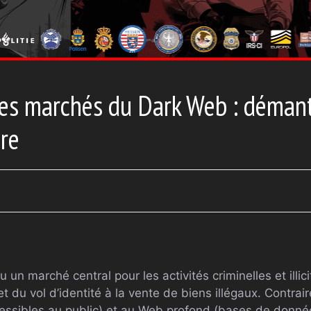
 des marchés du Dark Web : déma
dre
un marché central pour les activités criminelles et illici
t du vol d’identité à la vente de biens illégaux. Contr
essibles au public) et au Web profond (bases de donné