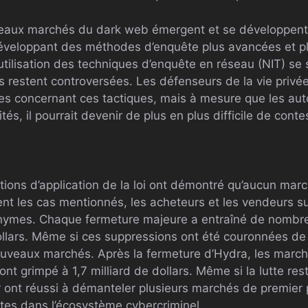
aux marchés du dark web émergent et se développent, l
éveloppant des méthodes d’enquête plus avancées et pl
’utilisation des techniques d’enquête en réseau (NIT) se
s restent controversées. Les défenseurs de la vie privée
es concernant ces tactiques, mais à mesure que les auto
tés, il pourrait devenir de plus en plus difficile de contest
ions d’application de la loi ont démontré qu’aucun marc
ent les cas mentionnés, les acheteurs et les vendeurs s
nymes. Chaque fermeture majeure a entraîné de nombreu
ollars. Même si ces suppressions ont été couronnées de 
nouveaux marchés. Après la fermeture d’Hydra, les marc
ont grimpé à 1,7 milliard de dollars. Même si la lutte res
r ont réussi à démanteler plusieurs marchés de premier p
tes dans l’écosystème cybercriminel.