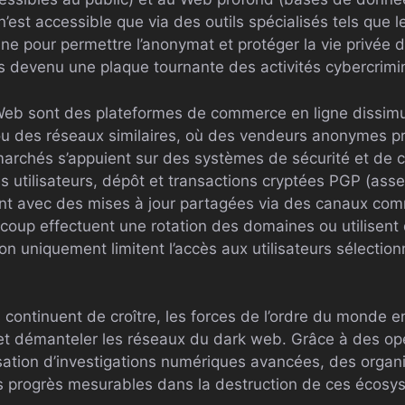
n’est accessible que via des outils spécialisés tels que l
rigine pour permettre l’anonymat et protéger la vie privée d
s devenu une plaque tournante des activités cybercrimin
eb sont des plateformes de commerce en ligne dissimu
ou des réseaux similaires, où des vendeurs anonymes p
 marchés s’appuient sur des systèmes de sécurité et de c
es utilisateurs, dépôt et transactions cryptées PGP (as
vent avec des mises à jour partagées via des canaux co
aucoup effectuent une rotation des domaines ou utilisent 
ion uniquement limitent l’accès aux utilisateurs sélection
ontinuent de croître, les forces de l’ordre du monde ent
 et démanteler les réseaux du dark web. Grâce à des opé
lisation d’investigations numériques avancées, des orga
es progrès mesurables dans la destruction de ces écosy