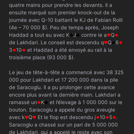
quatre mains pour prendre les devants. Il a
ensuite marqué son premier knock-out de la
journée avec Q-10 battant le KJ de Fabian Rolli
(4e – 70 000 $). Peu de temps après, Joseph
Haddad a tout eu avec K
J
contre le a
Q
de Lakhdari. Le conseil est descendu q
Q
6
3
10
et Haddad a été envoyé au rail à la
troisième place (93 000 $).
Le jeu de tête-à-tête a commencé avec 38 325
000 pour Lakhdari et 17 200 000 dans la pile
de Saracoglu. Il a pu prolonger cette avance
encore plus avant la dernière main. Lakhdari a
ramassé un
K
et l’élevage à 1 000 000 sur le
bouton. Saracoglu a appelé du gros aveugle
avec k
Q
Et le flop est descendu j
10
5
.
Saracoglu a chassé sur un pari de 5 000 000
de Lakhdari, qui a appelé le reste avec son