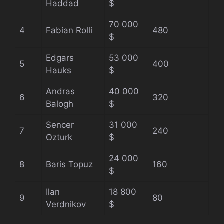
Haddad
$
70 000
4
Fabian Rolli
480
$
Edgars
53 000
5
400
Hauks
$
Andras
40 000
6
320
Balogh
$
Sencer
31 000
7
240
Ozturk
$
24 000
8
Baris Topuz
160
$
Ilan
18 800
9
80
Verdnikov
$