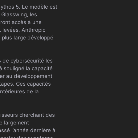
Mythos 5. Le modèle est
 Glasswing, les
auront accès à une
t levées. Anthropic
e plus large développé
 de cybersécurité les
à souligné la capacité
ider au développement
étapes. Ces capacités
antérieures de la
rnisseurs cherchant des
e largement
assé l’année dernière à
pporter des avantages