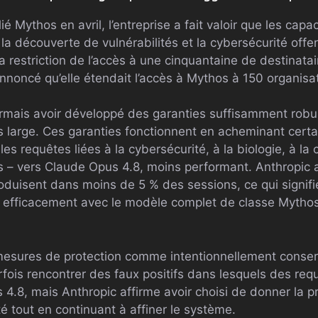
ié Mythos en avril, l’entreprise a fait valoir que les ca
a découverte de vulnérabilités et la cybersécurité offe
 la restriction de l’accès à une cinquantaine de destinatai
nnoncé qu’elle étendait l’accès à Mythos à 150 organisa
rmais avoir développé des garanties suffisamment robu
s large. Ces garanties fonctionnent en acheminant certa
s requêtes liées à la cybersécurité, à la biologie, à la c
es – vers Claude Opus 4.8, moins performant. Anthropic 
roduisent dans moins de 5 % des sessions, ce qui signifi
nt efficacement avec le modèle complet de classe Mythos 
s mesures de protection comme intentionnellement conser
rfois rencontrer des faux positifs dans lesquels des re
4.8, mais Anthropic affirme avoir choisi de donner la pri
é tout en continuant à affiner le système.