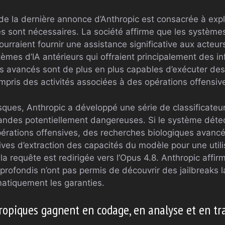
de la dernière annonce d’Anthropic est consacrée à expl
es sont nécessaires. La société affirme que les système
pourraient fournir une assistance significative aux acteur
èmes d’IA antérieurs qui offraient principalement des in
s avancés sont de plus en plus capables d’exécuter des 
mpris des activités associées à des opérations offensiv
isques, Anthropic a développé une série de classificateu
mandes potentiellement dangereuses. Si le système déte
érations offensives, des recherches biologiques avancée
ives d’extraction des capacités du modèle pour une util
a requête est redirigée vers l’Opus 4.8. Anthropic affir
profondis n’ont pas permis de découvrir des jailbreaks 
atiquement les garanties.
ropiques gagnent en codage, en analyse et en t