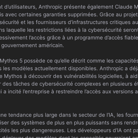
nt d’utilisateurs, Anthropic présente également Claude 
is avec certaines garanties supprimées. Grâce au projet
écurité et les fournisseurs d’infrastructures critiques 
 laquelle les restrictions liées à la cybersécurité seron
ressivement l’accès grâce à un programme d’accès fiabl
e gouvernement américain.
 Mythos 5 possède ce qu’elle décrit comme les capacités
s les modèles actuellement disponibles. Anthropic a déj
 Mythos à découvrir des vulnérabilités logicielles, à a
uer des tâches de cybersécurité complexes en plusieurs 
 a incité l’entreprise à restreindre l’accès aux versions 
une tendance plus large dans le secteur de l’IA, les fou
ser des systèmes de plus en plus puissants sans rendr
cités les plus dangereuses. Les développeurs d’IA ont p
éployer des modèles dont les capacités pourraient a