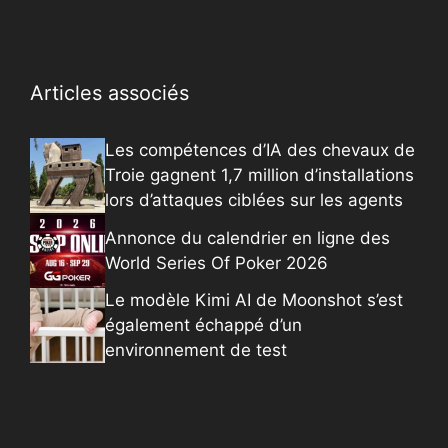
Articles associés
Les compétences d’IA des chevaux de
Troie gagnent 1,7 million d’installations
lors d’attaques ciblées sur les agents
Annonce du calendrier en ligne des
World Series Of Poker 2026
Le modèle Kimi AI de Moonshot s’est
également échappé d’un
environnement de test