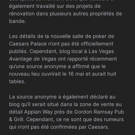
également travaillé sur des projets de
rénovation dans plusieurs autres propriétés de
bande.
Les détails de la nouvelle salle de poker de
Caesars Palace n’ont pas été officiellement
publiés. Cependant, blog local à Las Vegas
Avantage de Vegas
ont rapporté récemment
qu’une source anonyme a affirmé que le
nouveau lieu ouvrirait le 16 mai et aurait huit
tables.
La source anonyme a également déclaré au
blog qu’il serait situé dans la zone de vente au
détail Appian Way près de Gordon Ramsay Pub
& Grill. Cependant, ce ne sont que des rumeurs
qui n’ont pas été confirmées par Caesars.