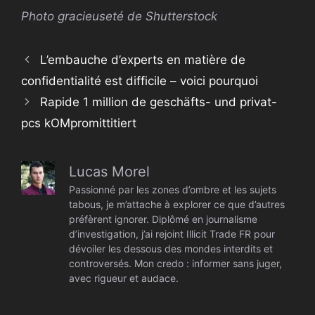
Photo gracieuseté de Shutterstock
L’embauche d’experts en matière de
confidentialité est difficile – voici pourquoi
Rapide 1 million de geschäfts- und privat-
pcs kOMpromittitiert
Lucas Morel
Passionné par les zones d’ombre et les sujets
tabous, je m’attache à explorer ce que d’autres
préfèrent ignorer. Diplômé en journalisme
d’investigation, j’ai rejoint Illicit Trade FR pour
dévoiler les dessous des mondes interdits et
controversés. Mon credo : informer sans juger,
avec rigueur et audace.