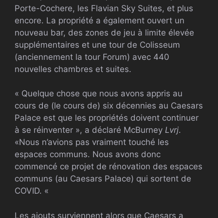
Porte-Cochere, les Flavian Sky Suites, et plus
encore. La propriété a également ouvert un
nouveau bar, des zones de jeu à limite élevée
supplémentaires et une tour de Colisseum
(anciennement la tour Forum) avec 440
nouvelles chambres et suites.
« Quelque chose que nous avons appris au
cours de (le cours de) six décennies au Caesars
Palace est que les propriétés doivent continuer
à se réinventer », a déclaré McBurney
Lvrj
.
«Nous n’avions pas vraiment touché les
espaces communs. Nous avons donc
commencé ce projet de rénovation des espaces
communs (au Caesars Palace) qui sortent de
COVID
. «
Les ajouts surviennent alors que Caesars a