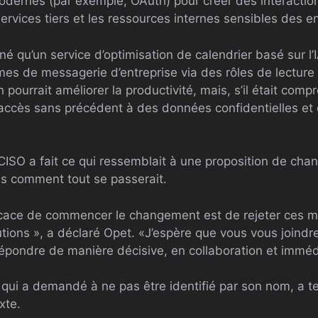
modernes (par exemple, OAuth) pour créer des interactio
services tiers et les ressources internes sensibles des e
né qu’un service d’optimisation de calendrier basé sur l’I
es de messagerie d’entreprise via des rôles de lectur
n pourrait améliorer la productivité, mais, s’il était compr
 accès sans précédent à des données confidentielles e
le CISO a fait ce qui ressemblait à une proposition de c
pas comment tout se passerait.
icace de commencer le changement est de rejeter ces m
utions », a déclaré Opet. «J’espère que vous vous joindr
 répondre de manière décisive, en collaboration et immé
ui a demandé à ne pas être identifié par son nom, a te
xte.