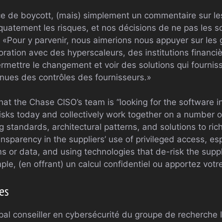
ce de boycott, (mais) simplement un commentaire sur le
quatement les risques, et nos décisions de ne pas les so
«Pour y parvenir, nous aimerions nous appuyer sur les 
oration avec des hyperscaleurs, des institutions financi
ermettre le changement et voir des solutions qui fournis
nues des contrôles des fournisseurs.»
that the Chase CISO’s team is “looking for the software i
 risks today and collectively work together on a number o
g standards, architectural patterns, and solutions to ric
ansparency in the suppliers’ use of privileged access, esp
s or data, and using technologies that de-risk the suppl
e, (en offrant) un calcul confidentiel ou apportez votre
es
ipal conseiller en cybersécurité du groupe de recherche 