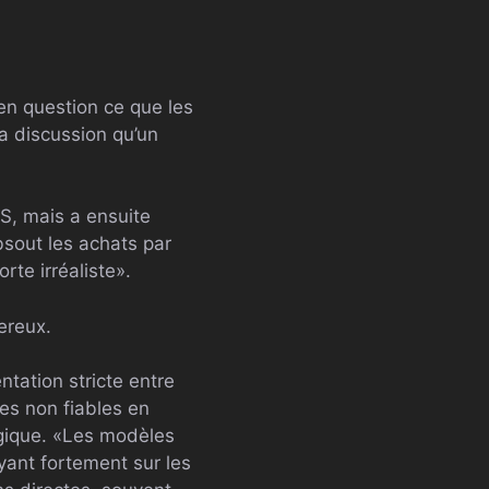
en question ce que les
la discussion qu’un
aS, mais a ensuite
bsout les achats par
rte irréaliste».
ereux.
tation stricte entre
nes non fiables en
logique. «Les modèles
yant fortement sur les