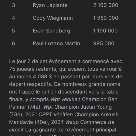
3
Ryan Laplante
2 160 000
4
Cody Wiegmann
1 980 000
5
Evan Sandberg
1 190 000
6
Paul Lozano Martin
995 000
Le jour 2 de cet événement a commencé avec
75 joueurs restants, qui avaient tous verrouillé
au moins 4 088 $ en passant par leurs vols de
départ respectifs. De nombreux grands noms
ont frappé le rail en descendant vers la table
finale, y compris
Wpt
vénitien
Champion Ben
Palmer (74e),
Wpt
Champion Justin Young
(73e), 2021
CPPT
vénitien
Champion Ankush
Mandavia (49e), 2024
Wsop
Commerce de
circuit
La gagnante de l’événement principal