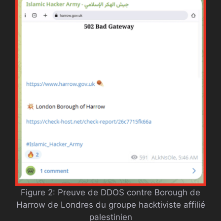
Figure 2: Preuve de DDOS contre Borough de
Harrow de Londres du groupe hacktiviste affilié
palestinien