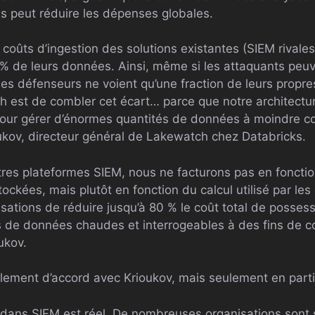
 peut réduire les dépenses globales.
s coûts d’ingestion des solutions existantes (SIEM rivale
% de leurs données. Ainsi, même si les attaquants peuven
 les défenseurs ne voient qu’une fraction de leurs propr
h est de combler cet écart… parce que notre architect
ur gérer d’énormes quantités de données à moindre coû
kov, directeur général de Lakewatch chez Databricks.
tres plateformes SIEM, nous ne facturons pas en fonctio
ckées, mais plutôt en fonction du calcul utilisé par les
sations de réduire jusqu’à 80 % le coût total de posses
 de données chaudes et interrogeables à des fins de c
ukov.
lement d’accord avec Krioukov, mais seulement en parti
dans SIEM est réel. De nombreuses organisations sont 