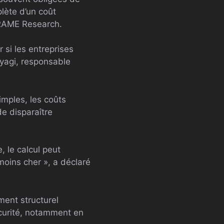
lète d’un coût
rFRAME Research.
 si les entreprises
yagi, responsable
imples, les coûts
de disparaître
e, le calcul peut
moins cher », a déclaré
ent structurel
écurité, notamment en