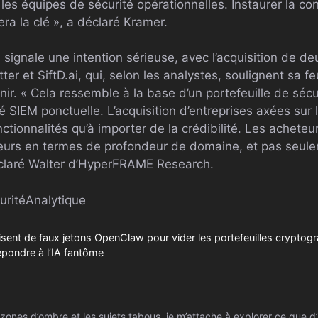
 les équipes de sécurité opérationnelles. Instaurer la c
era la clé », a déclaré Kramer.
signale une intention sérieuse, avec l’acquisition de de
er et SiftD.ai, qui, selon les analystes, soulignent sa fe
enir. « Cela ressemble à la base d’un portefeuille de sécu
é SIEM ponctuelle. L’acquisition d’entreprises axées sur 
ctionnalités qu’à importer de la crédibilité. Les acheteu
eurs en termes de profondeur de domaine, et pas seule
déclaré Walter d’HyperFRAME Research.
urité
Analytique
isent de faux jetons OpenClaw pour vider les portefeuilles cryptog
épondre à l’IA fantôme
zones d’ombre et les sujets tabous, je m’attache à explorer ce que d’