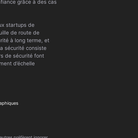
onfiance grâce à des cas
ux startups de
uille de route de
rité à long terme, et
la sécurité consiste
rs de sécurité font
ment d’échelle
raphiques
autres préfèrent ignorer.