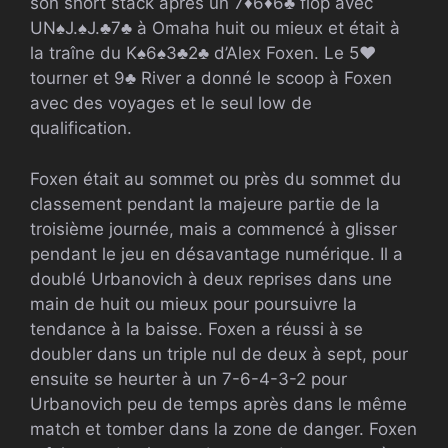
son short stack après un
7
♦
6
♦
6
♣
flop avec
UN
♠
J.
♠
J.
♣
7
♣
à Omaha huit ou mieux et était à
la traîne du
K
♠
6
♠
3
♣
2
♣
d’Alex Foxen. Le
5
♥
tourner et
9
♣
River a donné le scoop à Foxen
avec des voyages et le seul low de
qualification.
Foxen était au sommet ou près du sommet du
classement pendant la majeure partie de la
troisième journée, mais a commencé à glisser
pendant le jeu en désavantage numérique. Il a
doublé Urbanovich à deux reprises dans une
main de huit ou mieux pour poursuivre la
tendance à la baisse. Foxen a réussi à se
doubler dans un triple nul de deux à sept, pour
ensuite se heurter à un 7-6-4-3-2 pour
Urbanovich peu de temps après dans le même
match et tomber dans la zone de danger. Foxen