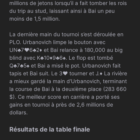
millions de jetons lorsqu’il a fait tomber les rois
du trip au stud, laissant ainsi à Bai un peu
moins de 1,5 million.
La dernière main du tournoi s’est déroulée en
PLO. Urbanovich limpe le bouton avec
UN
♣
7
♥
6
♣
2
♦
et Bai relance à 180,000 au big
blind avec
K
♣
10
♦
9
♣
6
♠
. Le flop est tombé
Q
♣
7
♣
5
♠
et Bai a misé le pot. Urbanovich fait
tapis et Bai suit. Le
3
♥
tourner et
J.
♦
La rivière
a mieux gardé la main d’Urbanovich, terminant
la course de Bai à la deuxième place (
283 660
$). Ce meilleur score en carrière a porté ses
gains en tournoi à près de 2,6 millions de
dollars.
Résultats de la table finale