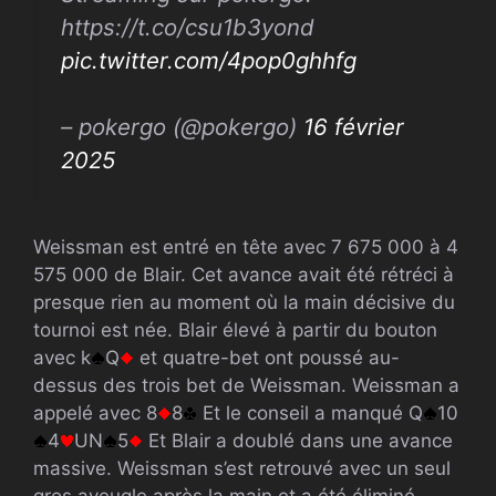
https://t.co/csu1b3yond
pic.twitter.com/4pop0ghhfg
– pokergo (@pokergo)
16 février
2025
Weissman est entré en tête avec 7 675 000 à 4
575 000 de Blair. Cet avance avait été rétréci à
presque rien au moment où la main décisive du
tournoi est née. Blair élevé à partir du bouton
avec k
Q
et quatre-bet ont poussé au-
dessus des trois bet de Weissman. Weissman a
appelé avec 8
8
Et le conseil a manqué Q
10
4
UN
5
Et Blair a doublé dans une avance
massive. Weissman s’est retrouvé avec un seul