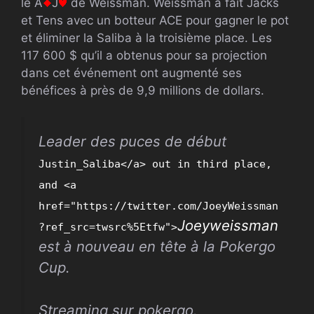
le A
J
de Weissman. Weissman a fait Jacks
et Tens avec un botteur ACE pour gagner le pot
et éliminer la Saliba à la troisième place. Les
117 600 $ qu’il a obtenus pour sa projection
dans cet événement ont augmenté ses
bénéfices à près de 9,9 millions de dollars.
Leader des puces de début
Justin_Saliba</a> out in third place,
and <a
href="https://twitter.com/JoeyWeissman
Joeyweissman
?ref_src=twsrc%5Etfw">
est à nouveau en tête à la Pokergo
Cup.
Streaming sur pokergo.