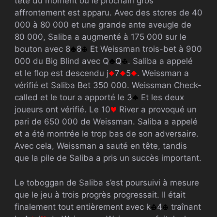
tête du moment où le prochain gros
affrontement est apparu. Avec des stores de 40
000 à 80 000 et une grande ante aveugle de
80 000, Saliba a augmenté à 175 000 sur le
bouton avec 8
8
Et Weissman trois-bet à 900
000 du Big Blind avec Q
Q
. Saliba a appelé
et le flop est descendu j
7
5
. Weissman a
vérifié et Saliba Bet 350 000. Weissman Check-
called et le tour a apporté le 3
Et les deux
joueurs ont vérifié. Le 10
River a provoqué un
pari de 650 000 de Weissman. Saliba a appelé
et a été montrée le trop bas de son adversaire.
Avec cela, Weissman a sauté en tête, tandis
que la pile de Saliba a pris un succès important.
Le toboggan de Saliba s’est poursuivi à mesure
que le jeu à trois progrès progressait. Il était
finalement tout entièrement avec k
4
traînant