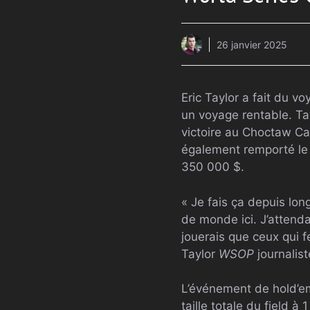
26 janvier 2025
Eric Taylor a fait du v
un voyage rentable. T
victoire au Choctaw Cas
également remporté le 
350 000 $.
« Je fais ça depuis l
de monde ici. J’attend
jouerais que ceux qui f
Taylor
WSOP
journalist
L’événement de hold’em
taille totale du field 