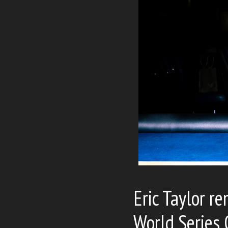
Eric Taylor r
World Series 