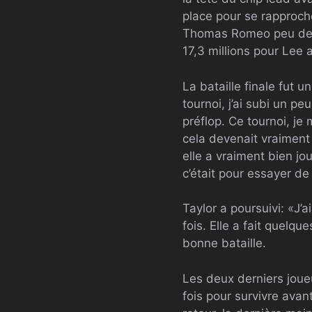
place pour se rapproch
Thomas Romeo peu de te
17,3 millions pour Lee
La bataille finale fut 
tournoi, j’ai subi un p
préflop. Ce tournoi, je
cela devenait vraiment 
elle a vraiment bien jo
c’était pour essayer de
Taylor a poursuivi: «J’
fois. Elle a fait quelqu
bonne bataille.
Les deux derniers joueu
fois pour survivre ava