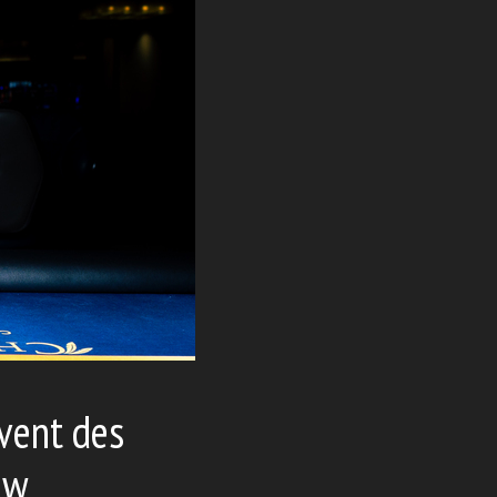
Event des
aw