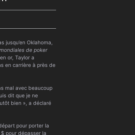
exas jusqu’en Oklahoma,
s mondiales de poker
en or, Taylor a
s en carrière à près de
pas mal avec beaucoup
is dit que je ne
utôt bien », a déclaré
épart pour porter la
0 $ pour dépasser la