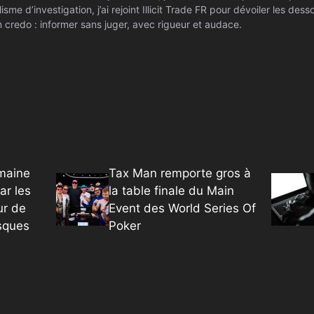
isme d’investigation, j’ai rejoint Illicit Trade FR pour dévoiler les de
 credo : informer sans juger, avec rigueur et audace.
umaine
Tax Man remporte gros à
ar les
la table finale du Main
ur de
Event des World Series Of
isques
Poker