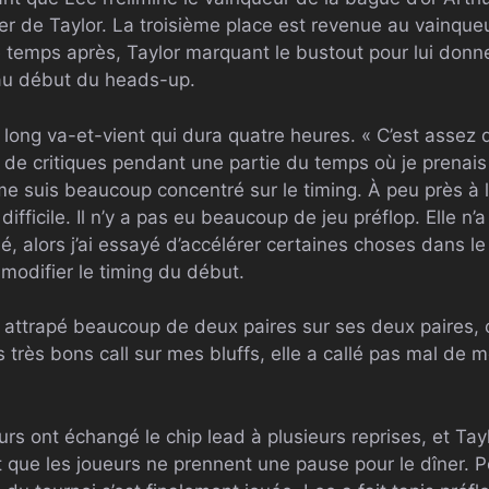
er de Taylor. La troisième place est revenue au vainqueu
mps après, Taylor marquant le bustout pour lui donner
 au début du heads-up.
un long va-et-vient qui dura quatre heures. « C’est assez 
eu de critiques pendant une partie du temps où je prenai
 me suis beaucoup concentré sur le timing. À peu près à
difficile. Il n’y a pas eu beaucoup de jeu préflop. Elle n
ué, alors j’ai essayé d’accélérer certaines choses dans l
 modifier le timing du début.
ai attrapé beaucoup de deux paires sur ses deux paires, c
es très bons call sur mes bluffs, elle a callé pas mal de m
rs ont échangé le chip lead à plusieurs reprises, et Tay
nt que les joueurs ne prennent une pause pour le dîner. 