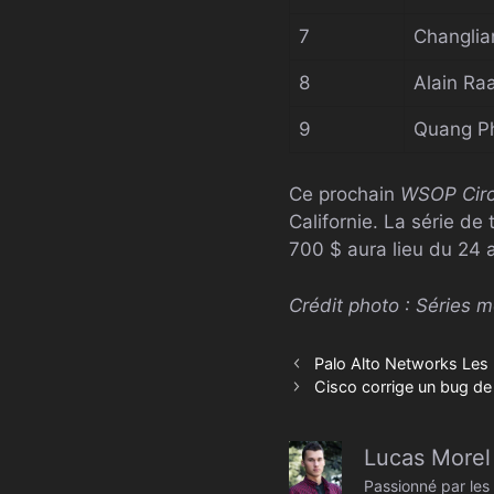
7
Changli
8
Alain Ra
9
Quang P
Ce prochain
WSOP
Circ
Californie. La série de
700 $ aura lieu du 24 a
Crédit photo : Séries 
Palo Alto Networks Les
Cisco corrige un bug de m
Lucas Morel
Passionné par les 