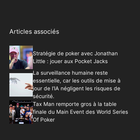
Articles associés
Stratégie de poker avec Jonathan
Little : jouer aux Pocket Jacks
La surveillance humaine reste
essentielle, car les outils de mise à
jour de l’IA négligent les risques de
sécurité.
Tax Man remporte gros à la table
finale du Main Event des World Series
Of Poker