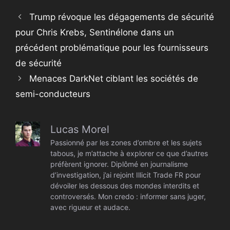
Trump révoque les dégagements de sécurité
pour Chris Krebs, Sentinélone dans un
précédent problématique pour les fournisseurs
de sécurité
Menaces DarkNet ciblant les sociétés de
semi-conducteurs
Lucas Morel
Passionné par les zones d’ombre et les sujets
tabous, je m’attache à explorer ce que d’autres
préfèrent ignorer. Diplômé en journalisme
d’investigation, j’ai rejoint Illicit Trade FR pour
dévoiler les dessous des mondes interdits et
controversés. Mon credo : informer sans juger,
avec rigueur et audace.