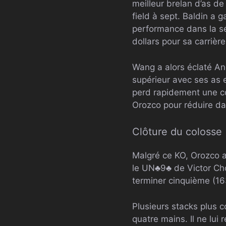
meilleur brelan d’as de 
field à sept. Baldin a 
performance dans la sér
dollars pour sa carrière
Wang a alors éclaté
An
supérieur avec ses as 
perd rapidement une c
Orozco pour réduire da
Clôture du colosse
Malgré ce KO, Orozco a 
le
UN
♣
9
♣
de Victor Cho
terminer cinquième (16
Plusieurs stacks plus c
quatre mains. Il ne lui