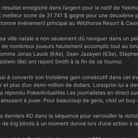
 résultat enregistré dans l’argent pour le natif de Yakim
t meilleur score de 31 741 $ gagné pour une deuxième 
automne
événement principal au Wildhorse Resort & Casi
 sa ville natale a non seulement dû naviguer dans un p
r de nombreux joueurs hautement accomplis tout au lon
comme Jonas Lauck (64e), Sean Jazayeri (63e), Stephe
ldwin (8e) ont rejoint Smith à la fin de ce tournoi.
si à convertir son troisième gain consécutif dans cet é
r et plus d’un demi-million de dollars. Lorsqu’on lui a d
l a répondu
PokerActualités
Les journalistes en direct sur
i amusant à jouer. Pour beaucoup de gens, c’est un buy-i
s derniers KO dans la séquence pour verrouiller la victoi
de big blinds à un moment donné lors d’une action à q