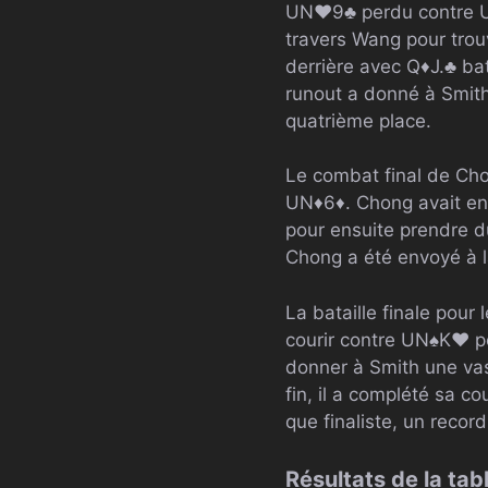
UN
♥
9
♣
perdu contre
travers Wang pour trouv
derrière avec
Q
♦
J.
♣
bat
runout a donné à Smith
quatrième place.
Le combat final de Chon
UN
♦
6
♦
. Chong avait en
pour ensuite prendre d
Chong a été envoyé à l
La bataille finale pour
courir contre
UN
♠
K
♥
p
donner à Smith une vast
fin, il a complété sa 
que finaliste, un record
Résultats de la tabl