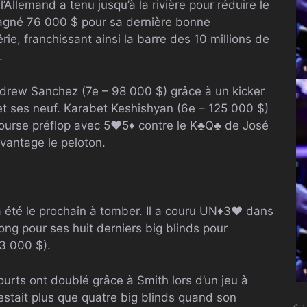
l’Allemand a tenu jusqu’à la rivière pour réduire le
gagné
76 000 $ pour sa dernière bonne
ie, franchissant ainsi la barre des 10 millions de
.
drew Sanchez (7e – 98 000 $) grâce à un kicker
et ses neuf. Karabet Keshishyan (6e – 125 000 $)
ourse préflop avec
5
♥
5
♦
contre le
K
♣
Q
♣
de José
vantage le peloton.
été le prochain à tomber. Il a couru
UN
♦
3
♥
dans
ng pour ses huit derniers big blinds pour
3 000 $).
ourts ont doublé grâce à Smith lors d’un jeu à
 restait plus que quatre big blinds quand son