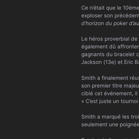
Ce n’était que le 10ème
exploser son précéden
d’horizon du poker d’
Le héros proverbial de
également dû affronte
gagnants du bracelet 
Jackson (13e) et Eric Ba
Smith a finalement réus
son premier titre majeu
ciblé cet événement, i
« C’est juste un tourno
Smith a marqué les troi
seulement une poignée 