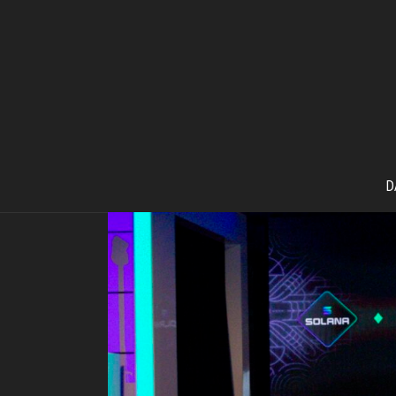
Aller
au
contenu
D