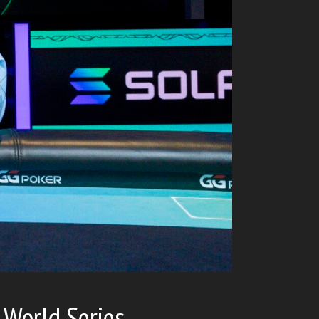
 World Series