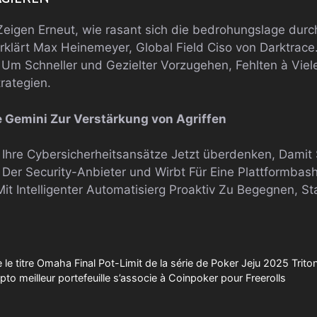
Zeigen Erneut, wie rasant sich die bedrohungslage durc
rklärt Max Heinemeyer, Global Field Ciso von Darktrace
, Um Schneller und Gezielter Vorzugehen, Fehlten à Vi
rategien.
 Gemini Zur Verstärkung von Agriffen
hre Cybersicherheitsansätze Jetzt überdenken, Damit 
t Der Security-Anbieter und Wirbt Für Eine Plattformbas
it Intelligenter Automatisierg Proaktiv Zu Begegnen, St
le titre Omaha Final Pot-Limit de la série de Poker Jeju 2025 Trito
pto meilleur portefeuille s’associe à Coinpoker pour Freerolls