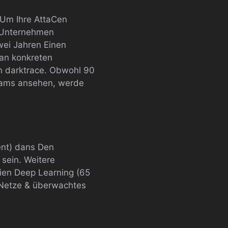
 Um Ihre AttaCen
n Unternehmen
wei Jahren Einen
 an konkreten
on darktrace. Obwohl 90
teams ansehen, werde
ent) dans Den
sein. Weitere
eien Deep Learning (65
 Netze & überwachtes