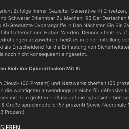
icht Zufolge Immer Gezielter Generative Ki Einsetzen,
er und Schwerer Erkennbar Zu Machen. 93 Der Dertsche
 Ki-Gredützte Cyberangriffe in Den Nächsten Ein Bis Z
auf ihr Unternehmen Haben Werden. Dennoch fehlt es of
edrohungen abzuwehren, heißt es in einer miteillung v
ki als Entscheidend für die Entlastung von Sicherheits
xis noch nicht konsequeent eingesetzt.
en Sich Vor Cyberattacken Mit Ki
n Cloud- (66 Prozent) und Netzwerksicherheit (55 proz
 die wichtigsten anwendungsbereiche für défensive ki 
es mit dem größten einfluss auf die cybersicherheit s
Ki & Große sprachmodelle (57 prozent) Sowie Neuronale
3 Prozent).
AGIEREN