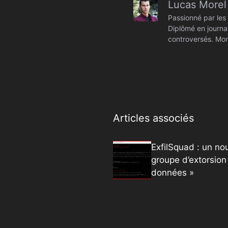
Lucas Morel
Passionné par les 
Diplômé en journal
controversés. Mon
Articles associés
ExfilSquad : un no
groupe d’extorsion
données »