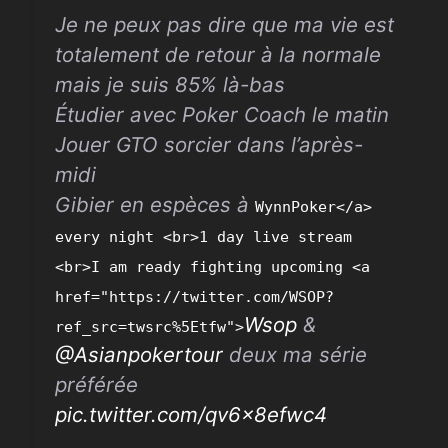
Je ne peux pas dire que ma vie est
totalement de retour à la normale
mais je suis 85% là-bas
Étudier avec Poker Coach le matin
Jouer
GTO
sorcier dans l’après-
midi
Gibier en espèces à
WynnPoker</a>
every night <br>1 day live stream
<br>I am ready fighting upcoming <a
href="https://twitter.com/WSOP?
Wsop
&
ref_src=twsrc%5Etfw">
@Asianpokertour
deux ma série
préférée
pic.twitter.com/qv6x8efwc4