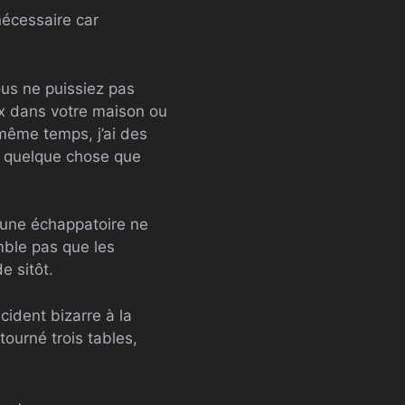
nécessaire car
ous ne puissiez pas
eux dans votre maison ou
 même temps, j’ai des
 à quelque chose que
aucune échappatoire ne
emble pas que les
e sitôt.
cident bizarre à la
ourné trois tables,