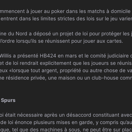
ommencent à jouer au poker dans les matchs à domicile
ntrent dans les limites strictes des lois sur le jeu varien
line du Nord a déposé un projet de loi pour protéger les
’ordre lorsqu’ils se réunissent pour jouer aux cartes.
illis a présenté HB424 en mars et le comité judiciaire 
t de loi rendrait explicitement que les joueurs se réun
jeux «lorsque tout argent, propriété ou autre chose de val
une résidence privée, une maison ou un club-house com
s Spurs
 loi était nécessaire après un désaccord constituant ave
t de loi énonce plusieurs mises en garde, y compris qu’au
que, tel que des machines à sous, ne peut être sur plac