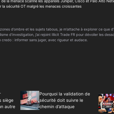
s de la menace scanne les appareils Juniper, Cisco et Palo Alto Ne
 la sécurité OT malgré les menaces croissantes
zones d’ombre et les sujets tabous, je m’attache à explorer ce que d’
isme d’investigation, j’ai rejoint Illicit Trade FR pour dévoiler les de
 credo : informer sans juger, avec rigueur et audace.
r
Pourquoi la validation de
s siège
sécurité doit suivre le
’un autre
chemin d’attaque