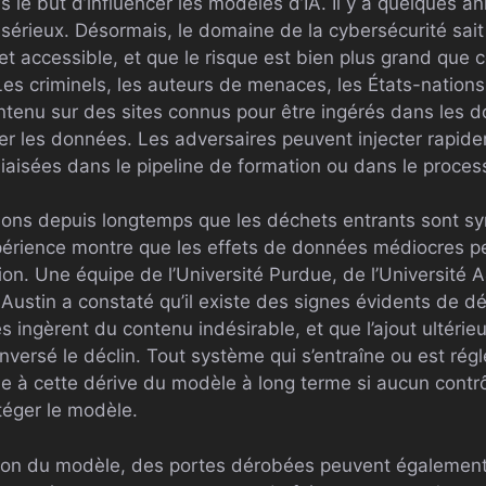
s le but d’influencer les modèles d’IA. Il y a quelques an
u sérieux. Désormais, le domaine de la cybersécurité sai
e et accessible, et que le risque est bien plus grand que 
Les criminels, les auteurs de menaces, les États-nation
tenu sur des sites connus pour être ingérés dans les 
 les données. Les adversaires peuvent injecter rapide
iaisées dans le pipeline de formation ou dans le process
ns depuis longtemps que les déchets entrants sont s
périence montre que les effets de données médiocres p
ition. Une équipe de l’Université Purdue, de l’Universit
 Austin a constaté qu’il existe des signes évidents de d
 ingèrent du contenu indésirable, et que l’ajout ultéri
nversé le déclin. Tout système qui s’entraîne ou est ré
e à cette dérive du modèle à long terme si aucun contrô
téger le modèle.
ion du modèle, des portes dérobées peuvent également 