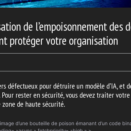
sation de l’empoisonnement des 
nt protéger votre organisation
hiers défectueux pour détruire un modèle d’IA, et 
 Pour rester en sécurité, vous devez traiter votre
zone de haute sécurité.
image d’une bouteille de poison émanant d’un code bina
ding= »async » fetchpriority= »high » >