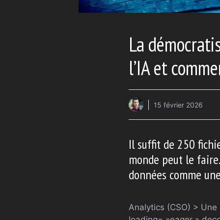
La démocrati
l’IA et comme
15 février 2026
Il suffit de 250 fic
monde peut le faire.
données comme une 
Analytics (CSO) > Une 
loading= »eager » deco