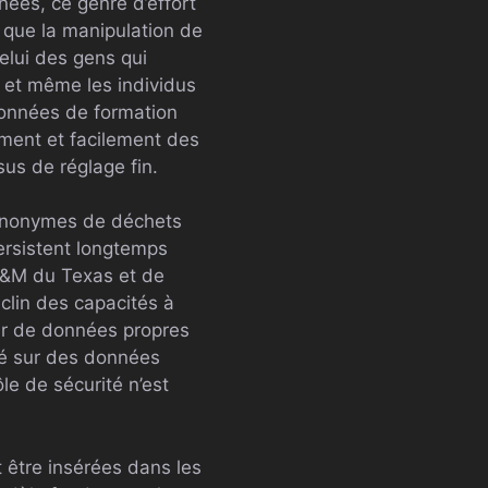
nées, ce genre d’effort
t que la manipulation de
celui des gens qui
s et même les individus
données de formation
ment et facilement des
us de réglage fin.
ynonymes de déchets
ersistent longtemps
é A&M du Texas et de
éclin des capacités à
eur de données propres
glé sur des données
le de sécurité n’est
être insérées dans les