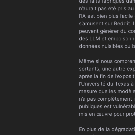
des faits fabriqués dan
n’aurait pas été pris a
l’IA est bien plus facil
s’amusent sur Reddit. 
peuvent générer du con
des LLM et empoisonner
données nuisibles ou b
Même si nous compreno
sortants, une autre ex
après la fin de l’expos
l’Université du Texas à
mesure que les modèles
n’a pas complètement i
publiques est vulnérabl
mis en œuvre pour pro
En plus de la dégradat