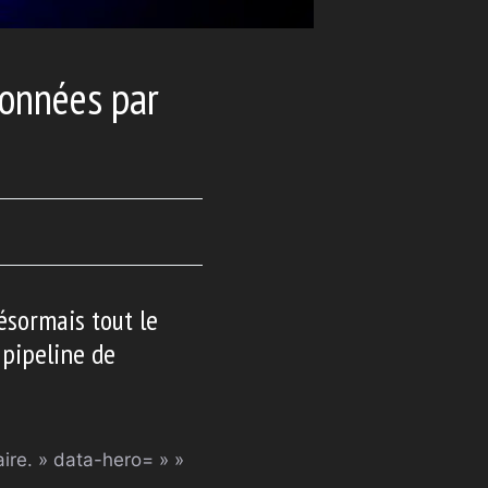
données par
désormais tout le
 pipeline de
ire. » data-hero= » »