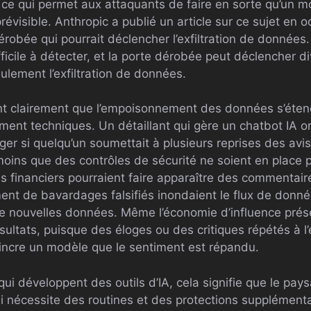
ce qui permet aux attaquants de faire en sorte qu’un 
visible. Anthropic a publié un article sur ce sujet en oc
érobée qui pourrait déclencher l’exfiltration de données
fficile à détecter, et la porte dérobée peut déclencher d
ulement l’exfiltration de données.
nt clairement que l’empoisonnement des données s’éten
ent techniques. Un détaillant qui gère un chatbot IA ori
ger si quelqu’un soumettait à plusieurs reprises des avi
moins que des contrôles de sécurité ne soient en place 
s financiers pourraient faire apparaître des commentai
ment de bavardages falsifiés inondaient le flux de donné
de nouvelles données. Même l’économie d’influence prés
ultats, puisque des éloges ou des critiques répétés à l’
aincre un modèle que le sentiment est répandu.
qui développent des outils d’IA, cela signifie que le pa
ui nécessite des routines et des protections supplémenta