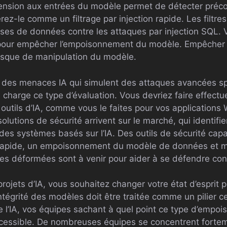
tension aux entrées du modèle permet de détecter préc
ez-le comme un filtrage par injection rapide. Les filtre
ses de données contre les attaques par injection SQL.
M pour empêcher l’empoisonnement du modèle. Empêcher 
e risque de manipulation du modèle.
n des menaces IA qui simulent des attaques avancées spé
charge ce type d’évaluation. Vous devriez faire effectu
 outils d’IA, comme vous le faites pour vos applications
olutions de sécurité arrivent sur le marché, qui identifi
 des systèmes basés sur l’IA. Des outils de sécurité cap
n rapide, un empoisonnement du modèle de données et m
s déformées sont à venir pour aider à se défendre con
projets d’IA, vous souhaitez changer votre état d’esprit p
tégrité des modèles doit être traitée comme un pilier ce
de l’IA, vos équipes sachant à quel point ce type d’emp
ccessible. De nombreuses équipes se concentrent fortem