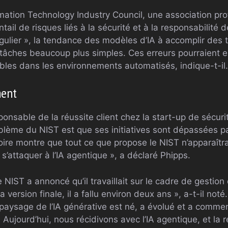
rmation Technology Industry Council, une association pr
entail de risques liés à la sécurité et à la responsabilit
égulier », la tendance des modèles d’IA à accomplir des
âches beaucoup plus simples. Ces erreurs pourraient e
bles dans les environnements automatisés, indique-t-il.
ment
onsable de la réussite client chez la start-up de sécuri
oblème du NIST est que ses initiatives sont dépassées 
toire montre que tout ce que propose le NIST n’apparaît
’attaquer à l’IA agentique », a déclaré Phipps.
NIST a annoncé qu’il travaillait sur le cadre de gestion d
é la version finale, il a fallu environ deux ans », a-t-il n
 paysage de l’IA générative est né, a évolué et a comme
e. Aujourd’hui, nous récidivons avec l’IA agentique, et la