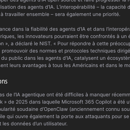
ilisation des agents d’IA. L’interopérabilité – la capacit
 à travailler ensemble – sera également une priorité.
ance dans la fiabilité des agents d’IA et dans l’interopér
riques, les innovateurs pourraient être confrontés à u
on », a déclaré le NIST. « Pour répondre à cette préoccup
à promouvoir des normes et protocoles techniques dirigés
e du public dans les agents d’IA, catalysent un écosyst
sent leurs avantages à tous les Américains et dans le m
ons
as de l’IA agentique ont été difficiles à manquer récemm
k » de 2025 dans laquelle Microsoft 365 Copilot a été uti
opularité soudaine d’OpenClaw (anciennement connu sou
ile qui ouvre également la porte aux attaquants pour se
t les données d’un utilisateur.