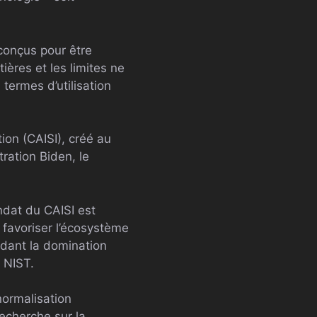
 conçus pour être
ères et les limites ne
termes d’utilisation
ion (CAISI), créé au
tration Biden, le
andat du CAISI est
 favoriser l’écosystème
idant la domination
 NIST.
normalisation
recherche sur la