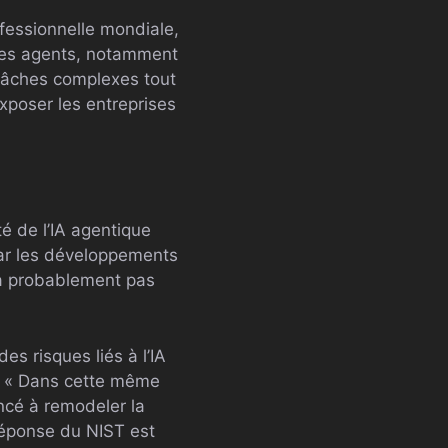
ofessionnelle mondiale,
é des agents, notamment
 tâches complexes tout
xposer les entreprises
té de l’IA agentique
par les développements
ra probablement pas
es risques liés à l’IA
oté. « Dans cette même
ncé à remodeler la
 réponse du NIST est