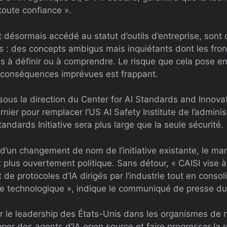
oute confiance ».
t désormais accédé au statut d’outils d’entreprise, sont
 : des concepts ambigus mais inquiétants dont les fronti
es à définir ou à comprendre. Le risque que cela pose en 
e conséquences imprévues est frappant.
sous la direction du Center for AI Standards and Innovat
rnier pour remplacer l’US AI Safety Institute de l’adminis
andards Initiative sera plus large que la seule sécurité.
r d’un changement de nom de l’initiative existante, le m
 plus ouvertement politique. Sans détour, « CAISI vise à
e protocoles d’IA dirigés par l’industrie tout en consol
ère technologique », indique le communiqué de presse du
er le leadership des États-Unis dans les organismes de 
per des agents d’IA open source et faire progresser la 