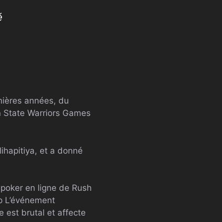
é
nières années, du
en State Warriors Games
ihapitiya, et a donné
 poker en ligne de Rush
p
L’événement
e est brutal et affecte