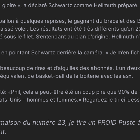
a gloire », a déclaré Schwartz comme Hellmuth préparé.
ballon à quelques reprises, le gagnant du bracelet des B
laissé voler. Les résultats ont été très différents qu’en 20
é sous le filet. S’entendant au plan d’origine, Hellmuth n
dit en pointant Schwartz derrière la caméra. « Je m’en fic
beaucoup de rires et d’aiguilles des abonnés. L’un d’eu
’équivalent de basket-ball de la boiterie avec les as».
té: «Phil, cela a peut-être été un coup pire que 90% de 
ats-Unis – hommes et femmes.» Regardez le tir ci-dess
 maison du numéro 23, je tire un
FROID
Puste à
nt.