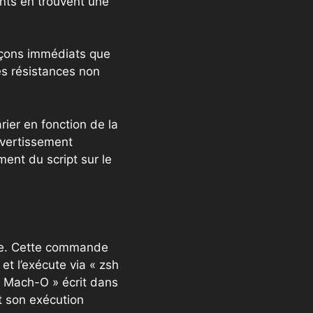
nts en trouvent une
upçons immédiats que
es résistances non
rier en fonction de la
avertissement
ment du script sur le
cie. Cette commande
et l’exécute via « zsh
 « Mach-O » écrit dans
t son exécution