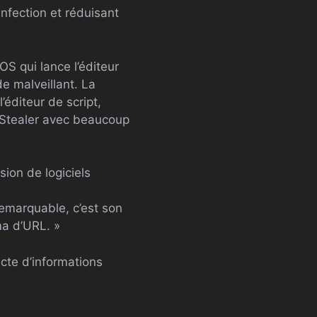
infection et réduisant
S qui lance l’éditeur
e malveillant. La
éditeur de script,
c Stealer avec beaucoup
ion de logiciels
remarquable, c’est son
ma d’URL. »
ecte d’informations