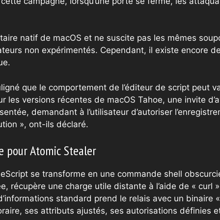
ette campagne, lorsqu’une porte se ferme, les attaqua
tilitaire natif de macOS et ne suscite pas les mêmes so
isateurs non expérimentés. Cependant, il existe encore d
ue.
igné que le comportement de l’éditeur de script peut va
r les versions récentes de macOS Tahoe, une invite d’
entée, demandant à l’utilisateur d’autoriser l’enregistre
ion », ont-ils déclaré.
e pour Atomic Stealer
ppleScript se transforme en une commande shell obscur
récupère une charge utile distante à l’aide de « curl » 
ol d’informations standard prend le relais avec un binaire
ire, ses attributs ajustés, ses autorisations définies e