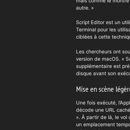
mais comme le montre c
autre. »
Script Editor est un u
Terminal pour les util
ciblées à cette techniq
Les chercheurs ont soul
version de macOS. « Su
supplémentaire est prés
disque avant son exécut
Mise en scène légèr
Une fois exécuté, l’A
décode une URL cachée, 
». À partir de là, le v
un emplacement tempora