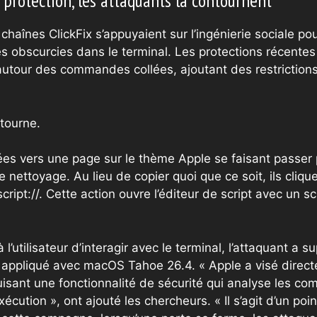
protection, les attaquants la contournent
chaînes ClickFix s’appuyaient sur l’ingénierie sociale pour
 obscurcies dans le terminal. Les protections récentes 
s autour des commandes collées, ajoutant des restriction
tourne.
ées vers une page sur le thème Apple se faisant passer 
nettoyage. Au lieu de copier quoi que ce soit, ils cliqu
ipt://. Cette action ouvre l’éditeur de script avec un scr
’utilisateur d’interagir avec le terminal, l’attaquant a 
t appliqué avec macOS Tahoe 26.4. « Apple a visé direc
isant une fonctionnalité de sécurité qui analyse les c
xécution », ont ajouté les chercheurs. « Il s’agit d’un poin