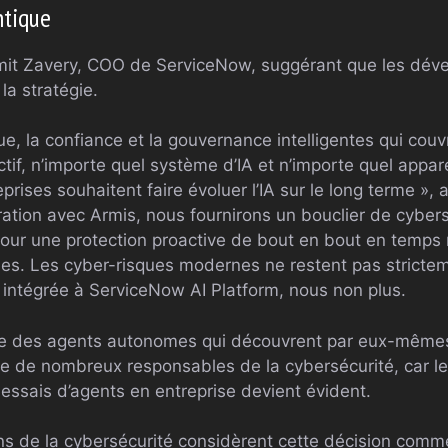
ntique
it Zavery, COO de ServiceNow, suggérant que les dév
la stratégie.
ique, la confiance et la gouvernance intelligentes qui cou
ctif, n’importe quel système d’IA et n’importe quel appar
eprises souhaitent faire évoluer l’IA sur le long terme »,
ration avec Armis, nous fournirons un bouclier de cybers
 pour une protection proactive de bout en bout en temps 
s. Les cyber-risques modernes ne restent pas strictem
té intégrée à ServiceNow AI Platform, nous non plus.
nte des agents autonomes qui découvrent par eux-même
e de nombreux responsables de la cybersécurité, car le 
 essais d’agents en entreprise devient évident.
ns de la cybersécurité considèrent cette décision comme