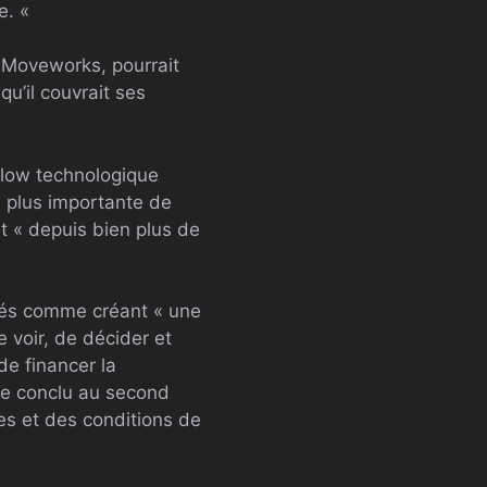
e. «
 Moveworks, pourrait
u’il couvrait ses
flow technologique
a plus importante de
at « depuis bien plus de
étés comme créant « une
e voir, de décider et
 de financer la
tre conclu au second
s et des conditions de