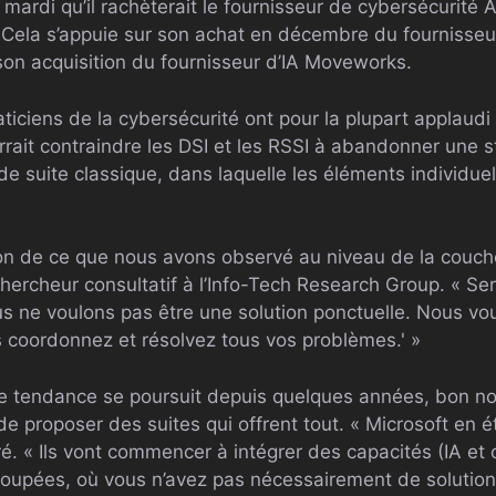
rdi qu’il rachèterait le fournisseur de cybersécurité A
 Cela s’appuie sur son achat en décembre du fournisseur
son acquisition du fournisseur d’IA Moveworks.
aticiens de la cybersécurité ont pour la plupart applaudi
rrait contraindre les DSI et les RSSI à abandonner une s
 suite classique, dans laquelle les éléments individuel
sion de ce que nous avons observé au niveau de la couch
chercheur consultatif à l’Info-Tech Research Group. « Se
s ne voulons pas être une solution ponctuelle. Nous vou
s coordonnez et résolvez tous vos problèmes.' »
te tendance se poursuit depuis quelques années, bon n
e proposer des suites qui offrent tout. « Microsoft en ét
ré. « Ils vont commencer à intégrer des capacités (IA et
groupées, où vous n’avez pas nécessairement de solution