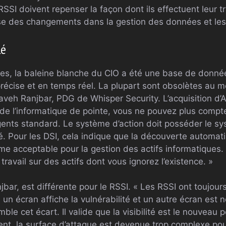
RSSI doivent repenser la façon dont ils effectuent leur t
se des changements dans la gestion des données et les
lé
es, la baleine blanche du CIO a été une base de donné
récise et en temps réel. La plupart sont obsolètes au m
aveh Ranjbar, PDG de Whisper Security. L’acquisition d’
et de l’informatique de pointe, vous ne pouvez plus compte
ents standard. Le système d’action doit posséder le s
. Pour les DSI, cela indique que la découverte automati
me acceptable pour la gestion des actifs informatiques
travail sur des actifs dont vous ignorez l’existence. »
jbar, est différente pour le RSSI. « Les RSSI ont toujou
: un écran affiche la vulnérabilité et un autre écran est 
mble cet écart. Il valide que la visibilité est le nouveau
gent, la surface d’attaque est devenue trop complexe pou