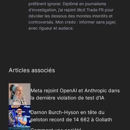
préfèrent ignorer. Diplômé en journalisme
d’investigation, j’ai rejoint Illicit Trade FR pour
dévoiler les dessous des mondes interdits et
controversés. Mon credo : informer sans juger,
avec rigueur et audace.
Articles associés
Meta rejoint OpenAI et Anthropic dans
la dernière violation de test d’IA
Damon Burch-Hyson en tête du
peloton record de 14 662 à Goliath