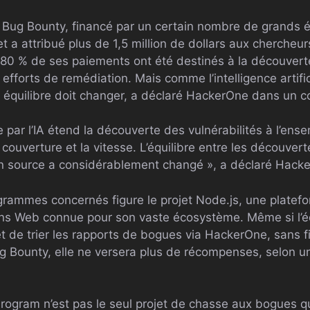
Bug Bounty, financé par un certain nombre de grands éd
t a attribué plus de 1,5 million de dollars aux chercheur
 80 % de ses paiements ont été destinés à la découverte
fforts de remédiation. Mais comme l’intelligence artificie
t équilibre doit changer, a déclaré HackerOne dans un
 par l’IA étend la découverte des vulnérabilités à l’ens
 couverture et la vitesse. L’équilibre entre les découvert
en source a considérablement changé », a déclaré Hack
grammes concernés figure le projet Node.js, une platef
ons Web connue pour son vaste écosystème. Même si l’é
et de trier les rapports de bogues via HackerOne, sans
 Bounty, elle ne versera plus de récompenses, selon u
Program n’est pas le seul projet de chasse aux bogues q