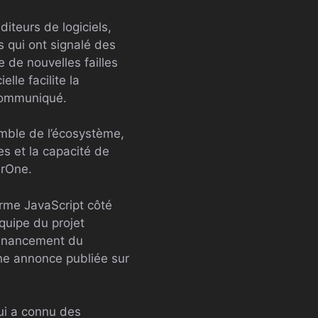
iteurs de logiciels,
s qui ont signalé des
 de nouvelles failles
lle facilite la
 communiqué.
emble de l’écosystème,
es et la capacité de
erOne.
orme JavaScript côté
quipe du projet
 financement du
ne annonce publiée sur
ui a connu des