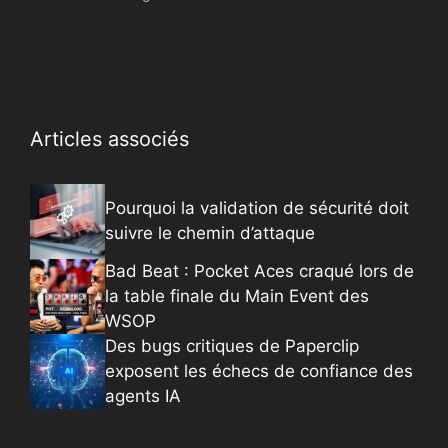
Articles associés
Pourquoi la validation de sécurité doit
suivre le chemin d’attaque
Bad Beat : Pocket Aces craqué lors de
la table finale du Main Event des
WSOP
Des bugs critiques de Paperclip
exposent les échecs de confiance des
agents IA