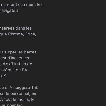
t montrant comment les
 navigateur
insérées dans les
s que Chrome, Edge,
 usurper les barres
est d’inciter les
d’exfiltration de
atérale de l’IA
reX.
eurs IA, suggère-t-il.
par le personnel, en
 À tout le moins, le
yés pour les