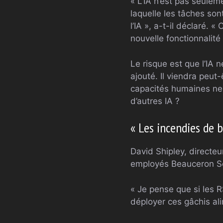
« L’IA n’est pas seulem
laquelle les tâches sont
l’IA », a-t-il déclaré. 
nouvelle fonctionnalité l
Le risque est que l’IA n
ajouté. Il viendra peut
capacités humaines ne 
d’autres IA ?
« Les incendies de 
David Shipley, directeu
employés Beauceron Se
« Je pense que si les R
déployer ces gâchis alim