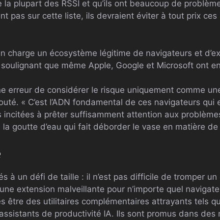
e la plupart des RSSI et qu’ils ont beaucoup de problèm
rent pas sur cette liste, ils devraient éviter à tout prix c
en charge un écosystème légitime de navigateurs et d’ext
enu, soulignant que même Apple, Google et Microsoft ont 
ne erreur de considérer le risque uniquement comme un
ajouté. « C’est l’ADN fondamental de ces navigateurs qui 
s incitées à prêter suffisamment attention aux problème
la goutte d’eau qui fait déborder le vase en matière de
e
 à un défi de taille : il n’est pas difficile de tromper un
r une extension malveillante pour n’importe quel navigate
s être des utilitaires complémentaires attrayants tels q
ssistants de productivité IA. Ils sont promus dans de