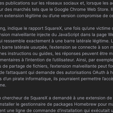
s publications sur les réseaux sociaux et, lorsque les ac
r des marchés tels que le Google Chrome Web Store. Il p
en extension légitime ou d’une version compromise de cel
ng, indique le rapport SquareX, une fois qu’une victime 
ension malveillante injecte du JavaScript dans la page 
ui ressemble exactement à une barre latérale légitime. Lo
la barre latérale usurpée, l’extension se connecte à son m
ines instructions ou guides, les réponses peuvent être m
ntaires à l’intention de l’utilisateur. Ainsi, par exemple, 
e partage de fichiers, l’extension malveillante peut four
de l’attaquant qui demande des autorisations OAuth à ha
ns d’un pirate informatique, ils pourraient permettre l’ac
ime.
’un chercheur de SquareX a demandé à une extension de 
installer le gestionnaire de packages Homebrew pour m
ent une ligne de commande d’installation qui exécutai