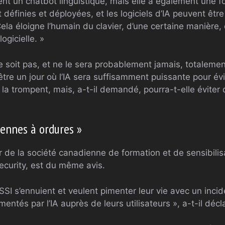
ent un chatbot linguistique, mais elle a également une 
 définies et déployées, et les logiciels d’IA peuvent être
« Cela éloigne l’humain du clavier, d’une certaine manière
ogicielle. »
e soit pas, et ne le sera probablement jamais, totalement i
-être un jour où l’IA sera suffisamment puissante pour év
la trompent, mais, a-t-il demandé, pourra-t-elle éviter 
bennes à ordures »
r de la société canadienne de formation et de sensibilis
curity, est du même avis.
SSI s’ennuient et veulent pimenter leur vie avec un incide
entés par l’IA auprès de leurs utilisateurs », a-t-il décl