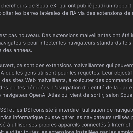
s chercheurs de SquareX, qui ont publié jeudi un rappor
oiter les barres latérales de l’IA via des extensions de
’est pas nouveau. Des extensions malveillantes ont été 
navigateurs pour infecter les navigateurs standards tel
is des années.
vert, ce sont des extensions malveillantes qui peuvent
’IA que les gens utilisent pour les requêtes. Leur objectif 
 à des sites Web malveillants, à exécuter des commandes 
des portes dérobées. L’usurpation d’identité de la barre l
 navigateur OpenAI Atlas qui vient de sortir, selon Squa
SI et les DSI consiste à interdire l’utilisation de navigat
vice informatique puisse gérer les navigateurs utilisés 
orisé à utiliser ses propres appareils connectés à Internet.
it auditer toutes les extensions installées par les emplo