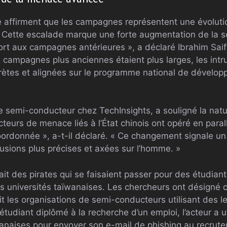
é affirment que les campagnes représentent une évoluti
« Cette escalade marque une forte augmentation de la so
ort aux campagnes antérieures », a déclaré Ibrahim Saif
 campagnes plus anciennes étaient plus larges, les intru
crètes et alignées sur le programme national de dévelo
e semi-conducteur chez TechInsights, a souligné la na
cteurs de menace liés à l’État chinois ont opéré en para
ordonnée », a-t-il déclaré. « Ce changement signale un
rusions plus précises et axées sur l’homme. »
t des pirates qui se faisaient passer pour des étudiant
es universités taïwanaises. Les chercheurs ont désigné 
it les organisations de semi-conducteurs utilisant des le
étudiant diplômé à la recherche d’un emploi, l’acteur a u
ïwanaises pour envoyer son e-mail de phishing au recrut