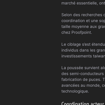
marché essentielle, on
Selon des recherches d
coordination et une so
taille moyenne aux gra
chez Proofpoint.
Le ciblage s’est étend
individus dans les gran
investissements taiwan
La poussée survient alo
des semi-conducteurs a
fabrication de puces. 
avancées au monde, ce q
technologique.
Coordination acteur