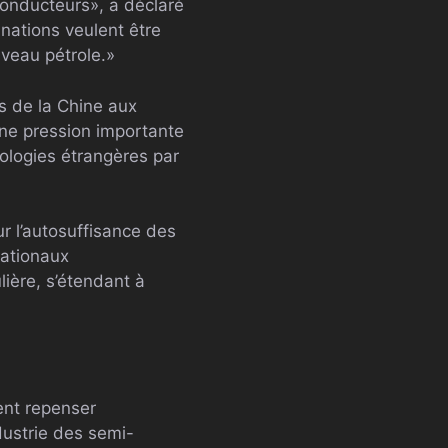
conducteurs», a déclaré
nations veulent être
uveau pétrole.»
ès de la Chine aux
une pression importante
nologies étrangères par
our l’autosuffisance des
nationaux
lière, s’étendant à
ent repenser
dustrie des semi-