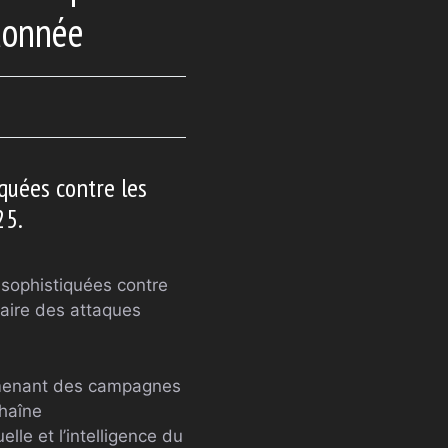
donnée
quées contre les
25.
 sophistiquées contre
aire des attaques
s menant des campagnes
chaîne
lle et l’intelligence du