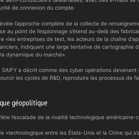
 de semi-conducteurs taïwanaises, avec des e-mails se 
urité de connexion du compte.
évèle l’approche complète de la collecte de renseignem
se au point de l’espionnage s’étend au-delà des fabric
ure «les entreprises de test, les acteurs de la chaîne d’
nciers, indiquant une large tentative de cartographie d
r la dynamique du marché».
 SAIFY a décrit comme des cyber opérations devenant «
ccourcir les cycles de R&D, reproduire les processus de f
»
que géopolitique
flète l’escalade de la rivalité technologique américaine-c
ide »technologique entre les États-Unis et la Chine qui s’