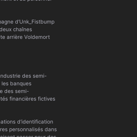
ampagne d’Unk_Fistbump
 deux chaînes
rte arrière Voldemort
industrie des semi-
 les banques
se des semi-
és financières fictives
tions d’identification
ires personnalisés dans