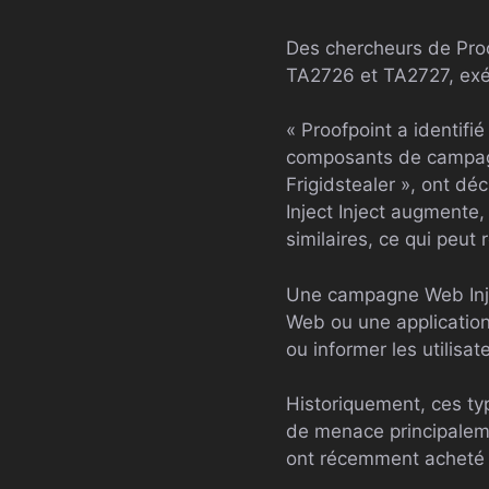
Des chercheurs de Proo
TA2726 et TA2727, exé
« Proofpoint a identi
composants de campagn
Frigidstealer », ont d
Inject Inject augment
similaires, ce qui peut 
Une campagne Web Injec
Web ou une application
ou informer les utilisa
Historiquement, ces ty
de menace principalemen
ont récemment acheté le