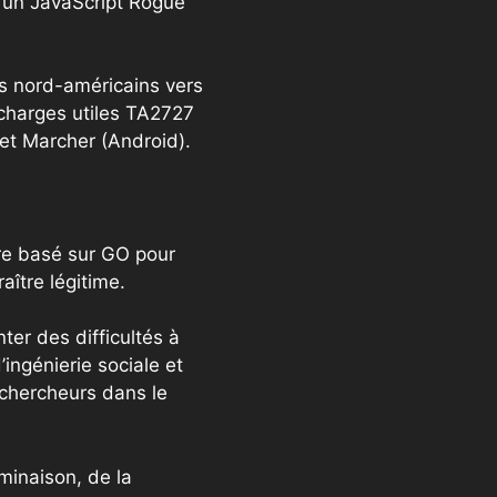
t un JavaScript Rogue
rs nord-américains vers
 charges utiles TA2727
et Marcher (Android).
dre basé sur GO pour
ître légitime.
ter des difficultés à
ingénierie sociale et
 chercheurs dans le
minaison, de la