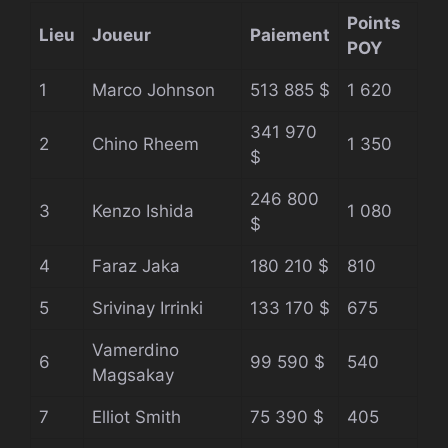
Points
Lieu
Joueur
Paiement
POY
1
Marco Johnson
513 885 $
1 620
341 970
2
Chino Rheem
1 350
$
246 800
3
Kenzo Ishida
1 080
$
4
Faraz Jaka
180 210 $
810
5
Srivinay Irrinki
133 170 $
675
Vamerdino
6
99 590 $
540
Magsakay
7
Elliot Smith
75 390 $
405