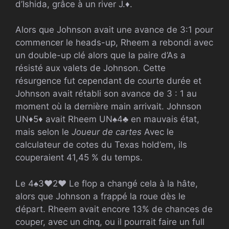
d’Ishida, grâce à un river
J.
♦
.
Alors que Johnson avait une avance de 3:1 pour
commencer le heads-up, Rheem a rebondi avec
un double-up clé alors que la paire d’As a
résisté aux valets de Johnson. Cette
résurgence fut cependant de courte durée et
Johnson avait rétabli son avance de 3 : 1 au
moment où la dernière main arrivait. Johnson
UN
♦
5
♦
avait Rheem
UN
♠
4
♣
en mauvais état,
mais selon le
Joueur de cartes
Avec le
calculateur de cotes du Texas hold’em, ils
couperaient 41,45 % du temps.
Le
4
♠
3
♥
2
♥
Le flop a changé cela à la hâte,
alors que Johnson a frappé la roue dès le
départ. Rheem avait encore 13% de chances de
couper, avec un cinq, ou il pourrait faire un full