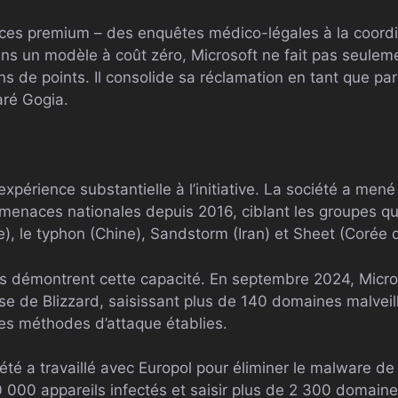
vices premium – des enquêtes médico-légales à la coor
ans un modèle à coût zéro, Microsoft ne fait pas seulem
ns de points. Il consolide sa réclamation en tant que par
aré Gogia.
xpérience substantielle à l’initiative. La société a mené
 menaces nationales depuis 2016, ciblant les groupes qu
), le typhon (Chine), Sandstorm (Iran) et Sheet (Corée 
s démontrent cette capacité. En septembre 2024, Micros
se de Blizzard, saisissant plus de 140 domaines malveill
es méthodes d’attaque établies.
iété a travaillé avec Europol pour éliminer le malware d
00 000 appareils infectés et saisir plus de 2 300 dom