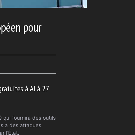
opéen pour
ratuites à AI à 27
ui fournira des outils
és à des attaques
r l’État.