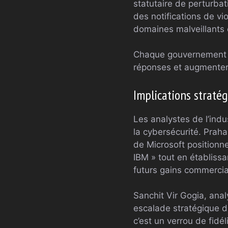
statutaire de perturba
des notifications de v
domaines malveillants e
Chaque gouvernement pa
réponses et augmenter
Implications straté
Les analystes de l’ind
la cybersécurité. Prahar
de Microsoft positionn
IBM » tout en établiss
futurs gains commerciau
Sanchit Vir Gogia, an
escalade stratégique da
c’est un verrou de fidél