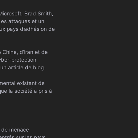
Microsoft, Brad Smith,
des attaques et un
aux pays d’adhésion de
 Chine, d’Iran et de
yber-protection
un article de blog.
ental existant de
e la société a pris à
té de menace
entrés sur les pays