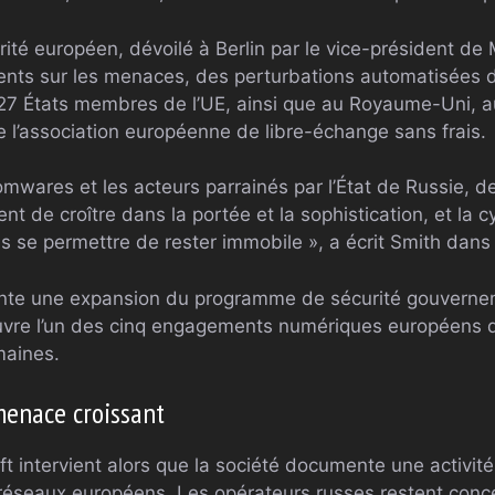
té européen, dévoilé à Berlin par le vice-président de 
ents sur les menaces, des perturbations automatisées 
 27 États membres de l’UE, ainsi que au Royaume-Uni, 
 l’association européenne de libre-échange sans frais.
wares et les acteurs parrainés par l’État de Russie, de
t de croître dans la portée et la sophistication, et la c
 se permettre de rester immobile », a écrit Smith dans 
te une expansion du programme de sécurité gouvernem
vre l’un des cinq engagements numériques européens qu
maines.
enace croissant
ft intervient alors que la société documente une activi
s réseaux européens. Les opérateurs russes restent conc