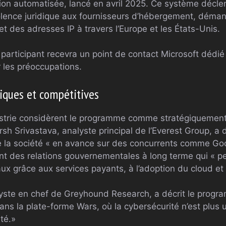
tion automatisée, lancé en avril 2025. Ce système déc
iolence juridique aux fournisseurs d’hébergement, déma
t des adresses IP à travers l’Europe et les États-Unis.
rticipant recevra un point de contact Microsoft dédié
 les préoccupations.
giques et compétitives
ustrie considèrent le programme comme stratégiquement 
sh Srivastava, analyste principal de l’Everest Group, a dé
e la société « en avance sur des concurrents comme Go
ant des relations gouvernementales à long terme qui « 
x grâce aux services payants, à l’adoption du cloud et 
alyste en chef de Greyhound Research, a décrit le pro
ns la plate-forme Wars, où la cybersécurité n’est plus 
ité.»