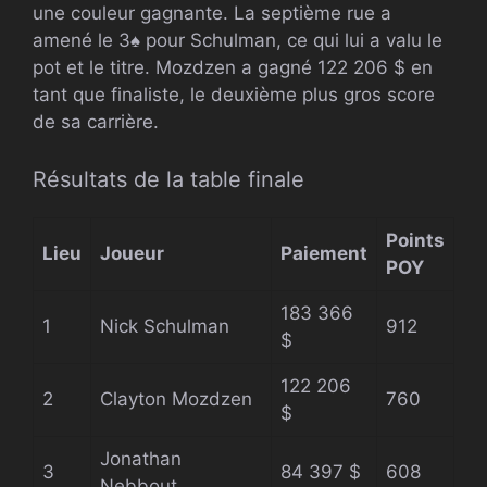
une couleur gagnante. La septième rue a
amené le
3
♠
pour Schulman, ce qui lui a valu le
pot et le titre. Mozdzen a gagné 122 206 $ en
tant que finaliste, le deuxième plus gros score
de sa carrière.
Résultats de la table finale
Points
Lieu
Joueur
Paiement
POY
183 366
1
Nick Schulman
912
$
122 206
2
Clayton Mozdzen
760
$
Jonathan
3
84 397 $
608
Nebbout