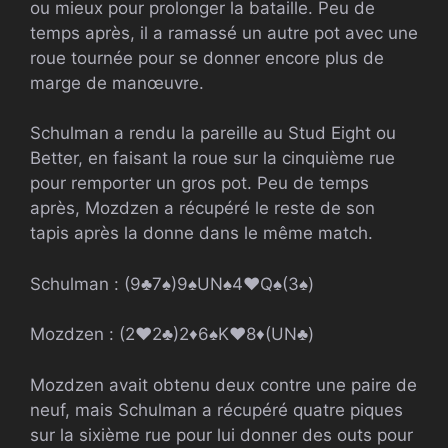
ou mieux pour prolonger la bataille. Peu de
temps après, il a ramassé un autre pot avec une
roue tournée pour se donner encore plus de
marge de manœuvre.
Schulman a rendu la pareille au Stud Eight ou
Better, en faisant la roue sur la cinquième rue
pour remporter un gros pot. Peu de temps
après, Mozdzen a récupéré le reste de son
tapis après la donne dans le même match.
Schulman : (
9
♣
7
♠
)
9
♠
UN
♠
4
♥
Q
♠
(
3
♠
)
Mozdzen : (
2
♥
2
♣
)
2
♦
6
♠
K
♥
8
♦
(
UN
♣
)
Mozdzen avait obtenu deux contre une paire de
neuf, mais Schulman a récupéré quatre piques
sur la sixième rue pour lui donner des outs pour