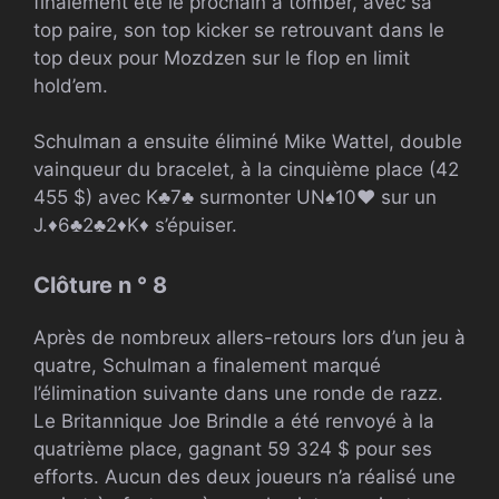
finalement été le prochain à tomber, avec sa
top paire, son top kicker se retrouvant dans le
top deux pour Mozdzen sur le flop en limit
hold’em.
Schulman a ensuite éliminé Mike Wattel, double
vainqueur du bracelet, à la cinquième place (
42
455 $) avec
K
♣
7
♣
surmonter
UN
♠
10
♥
sur un
J.
♦
6
♣
2
♣
2
♦
K
♦
s’épuiser.
Clôture n ° 8
Après de nombreux allers-retours lors d’un jeu à
quatre, Schulman a finalement marqué
l’élimination suivante dans une ronde de razz.
Le Britannique Joe Brindle a été renvoyé à la
quatrième place, gagnant 59 324 $ pour ses
efforts. Aucun des deux joueurs n’a réalisé une