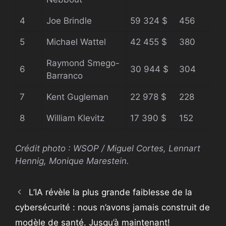
4
Joe Brindle
59 324 $
456
5
Michael Wattel
42 455 $
380
Raymond Smego-
6
30 944 $
304
Barranco
7
Kent Gugleman
22 978 $
228
8
William Klevitz
17 390 $
152
Crédit photo : WSOP / Miguel Cortes, Lennart
Hennig, Monique Marestein.
L’IA révèle la plus grande faiblesse de la
cybersécurité : nous n’avons jamais construit de
modèle de santé. Jusqu’à maintenant!