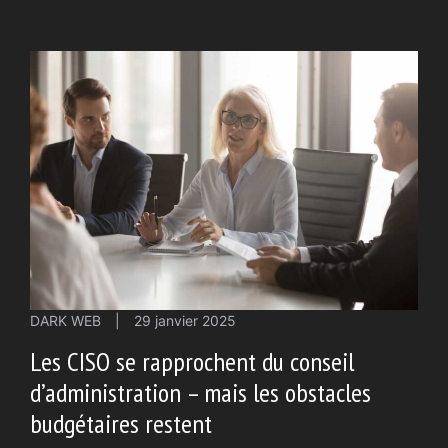
DARK WEB
|
29 janvier 2025
Les CISO se rapprochent du conseil
d’administration – mais les obstacles
budgétaires restent