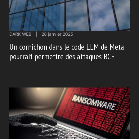
DARK WEB
|
28 janvier 2025
Un cornichon dans le code LLM de Meta
pourrait permettre des attaques RCE