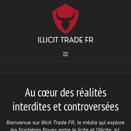
Aller
au
contenu
MENU
Au cœur des réalités
interdites et controversées
Bienvenue sur
Illicit Trade FR
, le média qui explore
les frontières floues entre le licite et l’illicite. Ici,