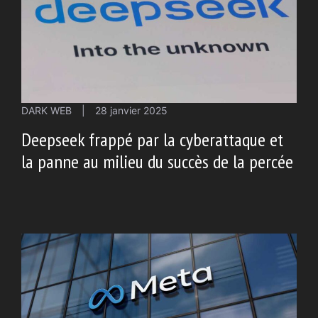
DARK WEB
|
28 janvier 2025
Deepseek frappé par la cyberattaque et
la panne au milieu du succès de la percée