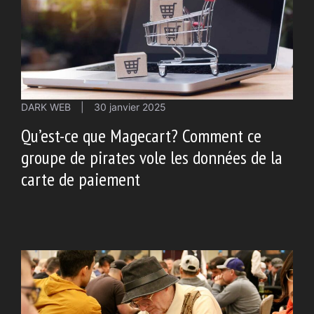
DARK WEB
|
30 janvier 2025
Qu’est-ce que Magecart? Comment ce
groupe de pirates vole les données de la
carte de paiement