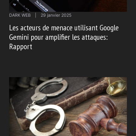
DARK WEB
|
29 janvier 2025
Les acteurs de menace utilisant Google
Gemini pour amplifier les attaques:
Rapport