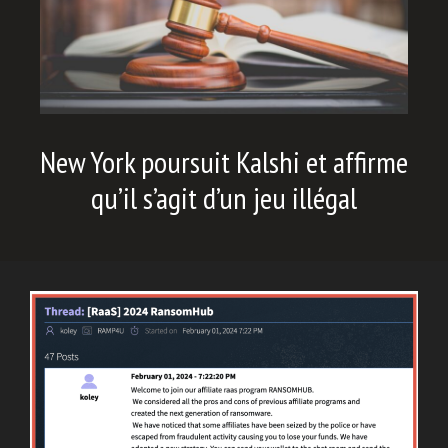
New York poursuit Kalshi et affirme
qu’il s’agit d’un jeu illégal