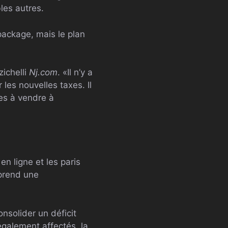
les autres.
package, mais le plan
zichelli
Nj.com
. «Il n’y a
les nouvelles taxes. Il
les à vendre à
n ligne et les paris
prend une
nsolider un déficit
également affectés, la