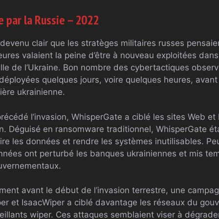
e par la Russie – 2022
t devenu clair que les stratèges militaires russes pensaie
ures valaient la peine d’être à nouveau exploitées dans
lle de l’Ukraine. Bon nombre des cybertactiques obser
déployées quelques jours, voire quelques heures, avant
tière ukrainienne.
précédé l’invasion, WhisperGate a ciblé les sites Web et
. Déguisé en ransomware traditionnel, WhisperGate éta
ire les données et rendre les systèmes inutilisables. P
nées ont perturbé les banques ukrainiennes et mis tem
ouvernementaux.
ent avant le début de l’invasion terrestre, une campa
er et IsaacWiper a ciblé davantage les réseaux du gou
veillants wiper. Ces attaques semblaient viser à dégrad