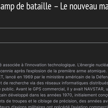
hamp de bataille – Le nouveau m
é associée à l’innovation technologique. L’énergie nuclé
écennie après l’explosion de la première arme atomique.
, lancé en 1969 par le ministère américain de la Défen
s et de recherche via des réseaux informatiques distribué
e public. Avant le GPS commercial, il y avait NAVSTAR
ricain développé dans les années 1970, initialement con
ts de troupes et le ciblage de précision, des années ava
teurs d’avions militaires ont précédé l’aviation commerci