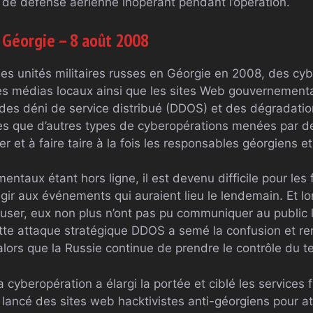
u de défense aérienne inopérant pendant l’opération.
a Géorgie – 8 août 2008
 des unités militaires russes en Géorgie en 2008, des cy
les médias locaux ainsi que les sites Web gouvernement
 des déni de service distribué (DDOS) et des dégradatio
s que d’autres types de cyberopérations menées par de
er et à faire taire à la fois les responsables géorgiens et 
ntaux étant hors ligne, il est devenu difficile pour les
ir aux événements qui auraient lieu le lendemain. Et l
fuser, eux non plus n’ont pas pu communiquer au public l
ette attaque stratégique DDOS a semé la confusion et re
lors que la Russie continue de prendre le contrôle du ter
 cyberopération a élargi la portée et ciblé les services f
 lancé des sites web hacktivistes anti-géorgiens pour att