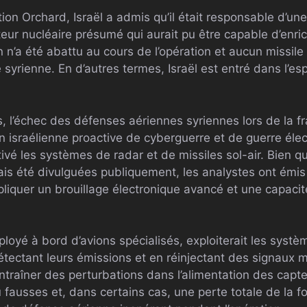
ion Orchard, Israël a admis qu’il était responsable d’un
cteur nucléaire présumé qui aurait pu être capable d’enri
 n’a été abattu au cours de l’opération et aucun missile
 syrienne. En d’autres termes, Israël est entré dans l’es
s, l’échec des défenses aériennes syriennes lors de la 
n israélienne proactive de cyberguerre et de guerre élec
vé les systèmes de radar et de missiles sol-air. Bien 
mais été divulguées publiquement, les analystes ont émis
mpliquer un brouillage électronique avancé et une capacit
éployé à bord d’avions spécialisés, exploiterait les syst
tectant leurs émissions et en réinjectant des signaux m
ntraîner des perturbations dans l’alimentation des cap
u fausses et, dans certains cas, une perte totale de la fo