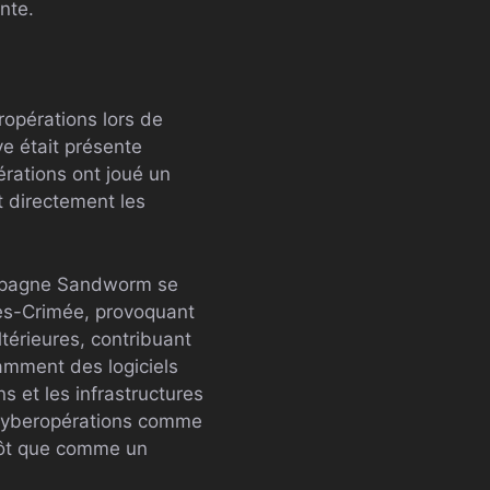
nte.
ropérations lors de
ve était présente
pérations ont joué un
t directement les
mpagne Sandworm se
rès-Crimée, provoquant
ltérieures, contribuant
amment des logiciels
s et les infrastructures
s cyberopérations comme
utôt que comme un