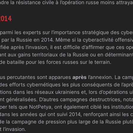
e la résistance civile à l’opération russe moins attraya
2014
parmi les experts sur l’importance stratégique des cybe
 par la Russie en 2014. Même si la cyberactivité offensi
fiée après l’invasion, il est difficile d’affirmer que ces o
ant aux gains territoriaux de la Russie ou en déterminan
e bataille pour les forces russes sur le terrain.
lus percutantes sont apparues
après
l’annexion. La ca
es efforts cybernétiques les plus conséquents de l’ap
ions dans les réseaux ukrainiens et, lors d’opérations u
t généralisées. D’autres campagnes destructrices, not
per tels que NotPetya, ont également ciblé les institution
 dans les années qui ont suivi 2014, renforçant ainsi le
de la campagne de pression plus large de la Russie pl
 l’invasion.