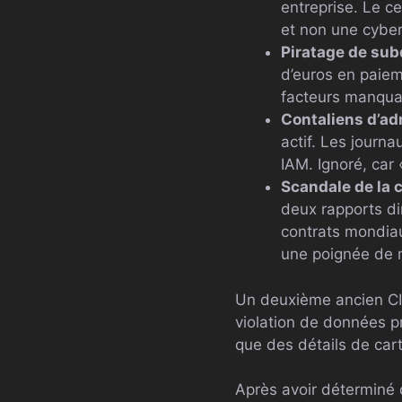
entreprise. Le ce
et non une cybe
Piratage de subd
d’euros en paiem
facteurs manquant
Contaliens d’ad
actif. Les journ
IAM. Ignoré, car 
Scandale de la 
deux rapports di
contrats mondiau
une poignée de m
Un deuxième ancien CIS
violation de données p
que des détails de cart
Après avoir déterminé 