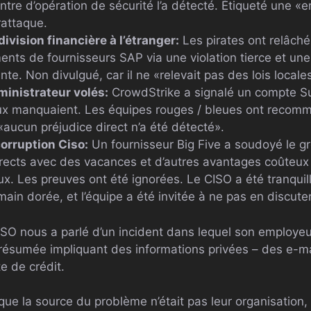
ntre d’opération de sécurité l’a détecté. Étiqueté une «e
rattaque.
ivision financière à l’étranger:
Les pirates ont relâché
ents de fournisseurs SAP via une violation tierce et une 
e. Non divulgué, car il ne «relevait pas des lois locales
ministrateur volés:
CrowdStrike a signalé un compte S
aux manquaient. Les équipes rouges / bleues ont recomman
«aucun préjudice direct n’a été détecté».
corruption Ciso:
Un fournisseur Big Five a soudoyé le g
rects avec des vacances et d’autres avantages coûteux
x. Les preuves ont été ignorées. Le CISO a été tranqui
ain dorée, et l’équipe a été invitée à ne pas en discuter
O nous a parlé d’un incident dans lequel son employeu
résumée impliquant des informations privées – des e-ma
e de crédit.
que la source du problème n’était pas leur organisation,