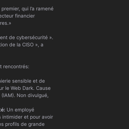
premier, qui l’a ramené
ecteur financier
res.»
dent de cybersécurité ».
tion de la CISO », a
t rencontrés:
erie sensible et de
sur le Web Dark. Cause
s (IAM). Non divulgué,
té:
Un employé
 intimider et pour avoir
s profils de grande