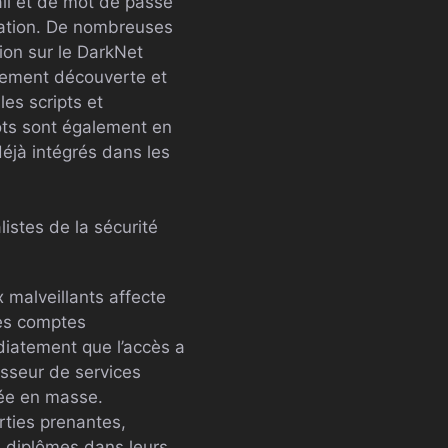
il et de mot de passe
cation. De nombreuses
tion sur le DarkNet
ilement découverte et
les scripts et
mots sont également en
déjà intégrés dans les
listes de la sécurité
x malveillants affecte
les comptes
diatement que l’accès a
isseur de services
sée en masse.
rties prenantes,
 diplômes dans leurs