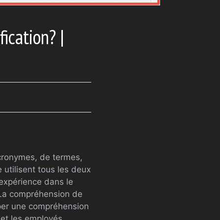
fication? |
’acronymes, de termes,
 utilisent tous les deux
expérience dans le
. La compréhension de
pper une compréhension
 et les employés.