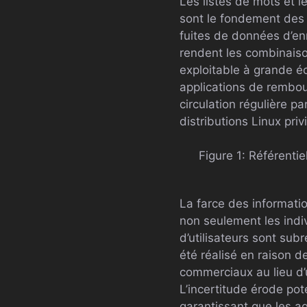
Les listes de mots et 
sont le fondement des 
fuites de données d’enr
rendent les combinaiso
exploitable à grande éc
applications de rembou
circulation régulière p
distributions Linux priv
Figure 1: Référentie
La farce des informatio
non seulement les indi
d’utilisateurs sont su
été réalisé en raison d
commerciaux au lieu d’
L’incertitude érode po
garantissant que les a