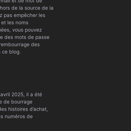
-mail et de mot de
hors de la source de la
iez pas empêcher les
 et les noms
guées, vous pouvez
ste des mots de passe
e rembourrage des
 ce blog.
vril 2025, il a été
ue de bourrage
s histoires d’achat,
des numéros de