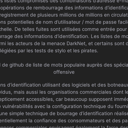
les listes compromises des combinaisons d’adresse e-ma
opérations de rembourrage des informations d’identifi
egistrement de plusieurs millions de millions en circula
ns potentielles de nom d’utilisateur / mot de passe fac
helle. De telles fuites sont utilisées comme entrée pour 
rrage des informations d’identification. Les listes de 
armi les acteurs de la menace DarkNet, et certains sont 
ilégiées par les tests de stylo et les pirates.
l de github de liste de mots populaire auprès des spécia
offensive
ns d’identification utilisant des logiciels et des botneau
vidus, mais aussi les organisations commerciales dont 
brepticement accessibles, car beaucoup supposent immé
e vulnérabilités avec la configuration technique du fourn
une simple technique de bourrage d’identification réali
tentiellement la confiance des consommateurs et des pa
gences commerciales envisagent également la farce des