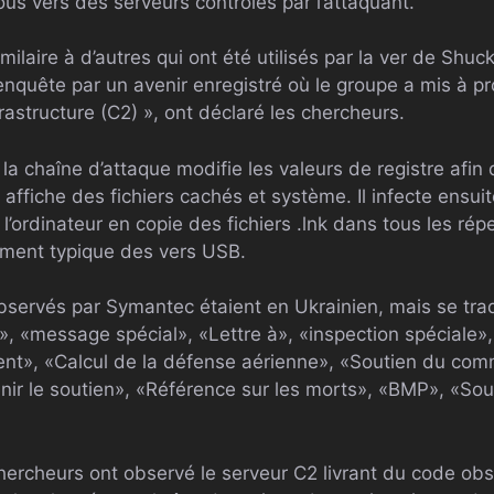
us vers des serveurs contrôlés par l’attaquant.
imilaire à d’autres qui ont été utilisés par la ver de Sh
quête par un avenir enregistré où le groupe a mis à pro
frastructure (C2) », ont déclaré les chercheurs.
la chaîne d’attaque modifie les valeurs de registre afin 
ffiche des fichiers cachés et système. Il infecte ensuit
’ordinateur en copie des fichiers .lnk dans tous les répe
ement typique des vers USB.
bservés par Symantec étaient en Ukrainien, mais se tra
», «message spécial», «Lettre à», «inspection spéciale»
nt», «Calcul de la défense aérienne», «Soutien du com
ir le soutien», «Référence sur les morts», «BMP», «Sout
hercheurs ont observé le serveur C2 livrant du code obsc