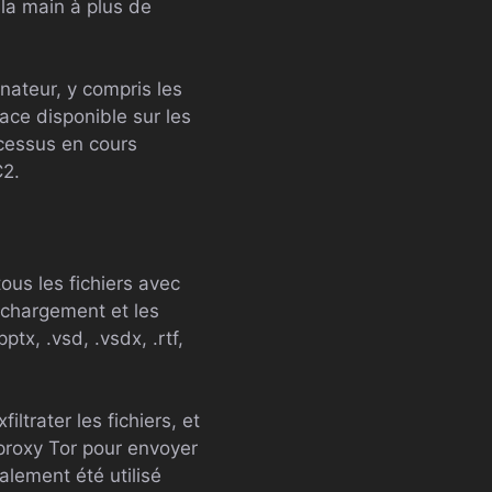
 la main à plus de
inateur, y compris les
ace disponible sur les
ocessus en cours
C2.
ous les fichiers avec
léchargement et les
tx, .vsd, .vsdx, .rtf,
trater les fichiers, et
n proxy Tor pour envoyer
lement été utilisé