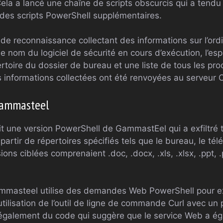
ela a lancé une chaîne de scripts obscurcis qui a tendu
 des scripts PowerShell supplémentaires.
il de reconnaissance collectant des informations sur l’ord
e nom du logiciel de sécurité en cours d’exécution, l’esp
ertoire du dossier de bureau et une liste de tous les pr
s informations collectées ont été renvoyées au serveur 
Gammasteel
t une version PowerShell de GammastEel qui a exfiltré t
partir de répertoires spécifiés tels que le bureau, le té
s ciblées comprenaient .doc, .docx, .xls, .xlsx, .ppt, .pp
mmasteel utilise des demandes Web PowerShell pour exfil
 l’utilisation de l’outil de ligne de commande Curl avec u
 également du code qui suggère que le service Web a éga