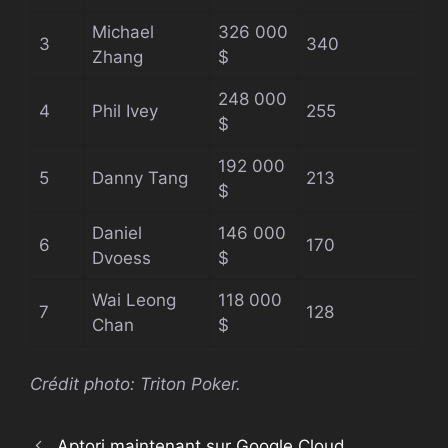
Michael
326 000
3
340
Zhang
$
248 000
4
Phil Ivey
255
$
192 000
5
Danny Tang
213
$
Daniel
146 000
6
170
Dvoess
$
Wai Leong
118 000
7
128
Chan
$
Crédit photo: Triton Poker.
Aptori maintenant sur Google Cloud