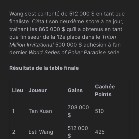
Wang s’est contenté de 512 000 $ en tant que
finaliste. C’était son deuxième score à ce jour,
traînant les 865 000 $ qu’il a obtenus en tant
que finisseur de la 12e place dans le
Triton
Million Invitational
500 000 $ adhésion à l’an
dernier
World Series of Poker Paradise
série.
Résultats de la table finale
Cachée
Lieu
Joueur
Gains
Points
708 000
1
Tan Xuan
510
$
512 000
2
Esti Wang
425
$