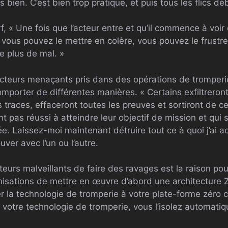
 bien. C’est bien trop pratique, et puis tous les flics d
f, « Une fois que l’acteur entre et qu’il commence à voi
 vous pouvez le mettre en colère, vous pouvez le frustrer, 
re plus de mal. »
acteurs menaçants pris dans des opérations de tromper
mporter de différentes manières. « Certains exfiltreron
 traces, effaceront toutes les preuves et sortiront de 
ont pas réussi à atteindre leur objectif de mission et qui s
ée. Laissez-moi maintenant détruire tout ce à quoi j’ai ac
ver avec l’un ou l’autre.
teurs malveillants de faire des ravages est la raison pou
ations de mettre en œuvre d’abord une architecture Zer
r la technologie de tromperie à votre plate-forme zéro 
r votre technologie de tromperie, vous l’isolez automat