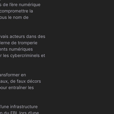
ts de l’ère numérique
 compromettre la
sous le nom de
uvais acteurs dans des
derne de tromperie
ments numériques
r les cybercriminels et
ransformer en
iaux, de faux décors
our entraîner les
’une infrastructure
n du FBI, lors d’une