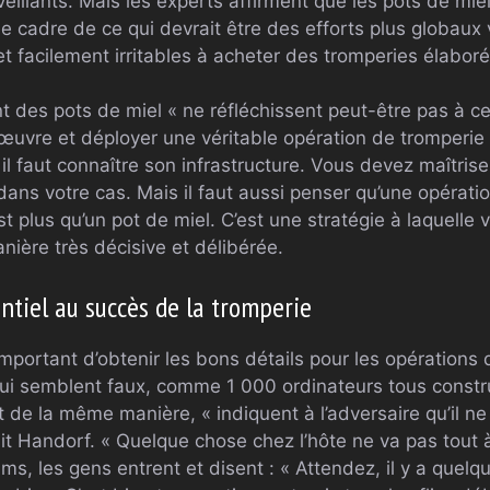
veillants. Mais les experts affirment que les pots de mi
e cadre de ce qui devrait être des efforts plus globaux v
t facilement irritables à acheter des tromperies élaboré
 des pots de miel « ne réfléchissent peut-être pas à ce 
œuvre et déployer une véritable opération de tromperie 
il faut connaître son infrastructure. Vous devez maîtrise
dans votre cas. Mais il faut aussi penser qu’une opérati
st plus qu’un pot de miel. C’est une stratégie à laquelle 
ière très décisive et délibérée.
ntiel au succès de la tromperie
 important d’obtenir les bons détails pour les opérations 
qui semblent faux, comme 1 000 ordinateurs tous constr
t de la même manière, « indiquent à l’adversaire qu’il ne 
dit Handorf. « Quelque chose chez l’hôte ne va pas tout à 
lms, les gens entrent et disent : « Attendez, il y a quel