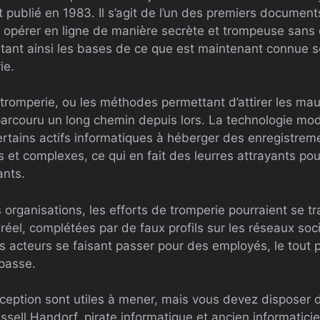
t publié en 1983. Il s’agit de l’un des premiers documen
 opérer en ligne de manière secrète et trompeuse sans
etant ainsi les bases de ce que est maintenant connue 
ie.
 tromperie, ou les méthodes permettant d’attirer les ma
arcouru un long chemin depuis lors. La technologie mo
ertains actifs informatiques à héberger des enregistre
s et complexes, ce qui en fait des leurres attrayants pou
ants.
 organisations, les efforts de tromperie pourraient se t
éel, complétées par de faux profils sur les réseaux soc
acteurs se faisant passer pour des employés, le tout p
passe.
ception sont utiles à mener, mais vous devez disposer d
ssell Handorf, pirate informatique et ancien informaticie