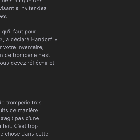
el ne sont que des
isant à inviter des
es.
qu’il faut pour
», a déclaré Handorf. «
r votre inventaire,
on de tromperie n’est
vous devez réfléchir et
de tromperie très
uits de manière
s’agit pas d’une
fait. C’est trop
que chose dans cette