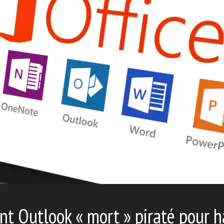
t Outlook « mort » piraté pour 