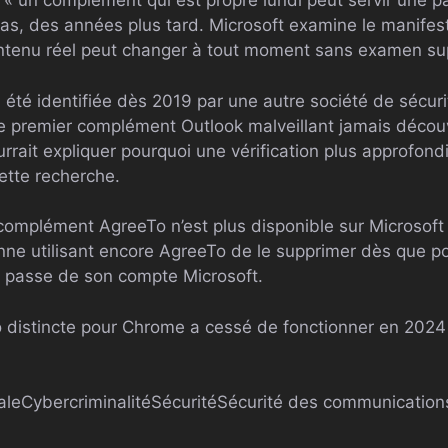
, « un complément qui est propre lundi peut servir une 
s, des années plus tard. Microsoft examine le manifest
ontenu réel peut changer à tout moment sans examen su
 a été identifiée dès 2019 par une autre société de sécu
 premier complément Outlook malveillant jamais découv
rrait expliquer pourquoi une vérification plus approfon
ette recherche.
e complément AgreeTo n’est plus disponible sur Microsoft 
onne utilisant encore AgreeTo de le supprimer dès que po
de passe de son compte Microsoft.
distincte pour Chrome a cessé de fonctionner en 2024 
ale
Cybercriminalité
Sécurité
Sécurité des communication