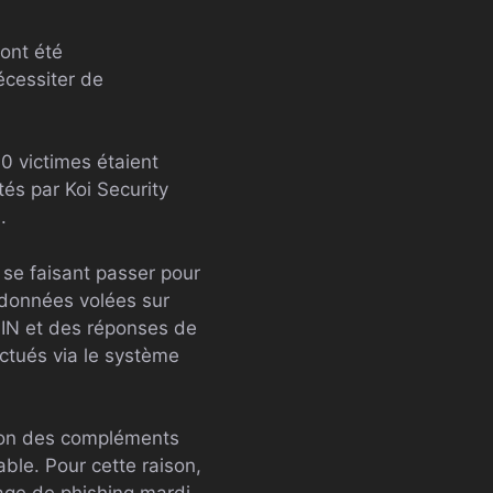
 ont été
écessiter de
0 victimes étaient
tés par Koi Security
.
s se faisant passer pour
 données volées sur
PIN et des réponses de
ectués via le système
aison des compléments
able. Pour cette raison,