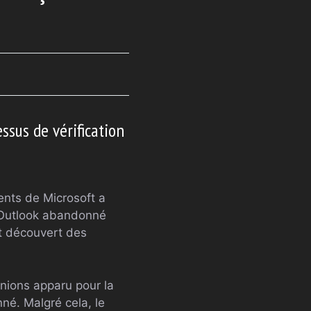
sus de vérification
ents de Microsoft a
t Outlook abandonné
t découvert des
éunions apparu pour la
é. Malgré cela, le