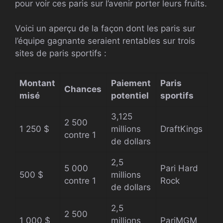
pour voir ces paris sur l’avenir porter leurs fruits.
Voici un aperçu de la façon dont les paris sur
l’équipe gagnante seraient rentables sur trois
sites de paris sportifs :
Montant
Paiement
Paris
Chances
misé
potentiel
sportifs
3,125
2 500
1 250 $
millions
DraftKings
contre 1
de dollars
2,5
5 000
Pari Hard
500 $
millions
contre 1
Rock
de dollars
2,5
2 500
1 000 $
millions
PariMGM