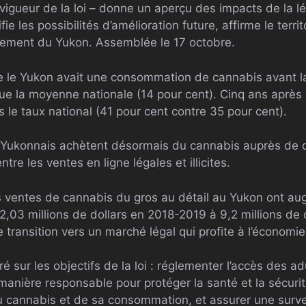
 vigueur de la loi – donne un aperçu des impacts de la l
tifie les possibilités d’amélioration future, affirme le terr
lement du Yukon. Assemblée le 17 octobre.
e le Yukon avait une consommation de cannabis avant la 
ue la moyenne nationale (14 pour cent). Cinq ans après la
le taux national (41 pour cent contre 35 pour cent).
s Yukonnais achètent désormais du cannabis auprès de d
re les ventes en ligne légales et illicites.
s ventes de cannabis du gros au détail au Yukon ont a
2,03 millions de dollars en 2018-2019 à 9,2 millions de
e transition vers un marché légal qui profite à l’économie
é sur les objectifs de la loi : réglementer l’accès des a
manière responsable pour protéger la santé et la sécurit
au cannabis et de sa consommation, et assurer une surve