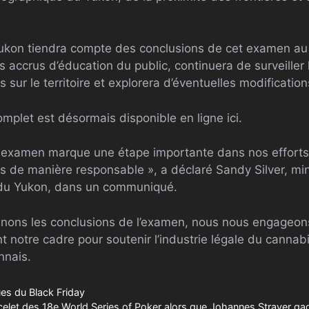
kon tiendra compte des conclusions de cet examen au f
 accrus d’éducation du public, continuera de surveiller l
s sur le territoire et explorera d’éventuelles modificatio
mplet est désormais disponible en ligne ici.
et examen marque une étape importante dans nos efforts 
is de manière responsable », a déclaré Sandy Silver, mi
s du Yukon, dans un communiqué.
inons les conclusions de l’examen, nous nous engageon
 notre cadre pour soutenir l’industrie légale du cannabi
nnais.
es du Black Friday
acelet des 18e World Series of Poker alors que Johannes Straver ga