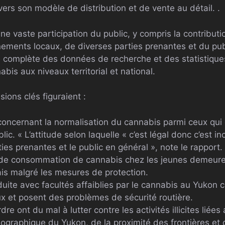
ers son modèle de distribution et de vente au détail. .
e vaste participation du public, y compris la contribut
ements locaux, de diverses parties prenantes et du publ
complète des données de recherche et des statistiques 
is aux niveaux territorial et national.
sions clés figuraient :
oncernant la normalisation du cannabis parmi ceux qui 
ic. « L’attitude selon laquelle « c’est légal donc c’est in
es prenantes et le public en général », note le rapport.
 de consommation de cannabis chez les jeunes demeure
is malgré les mesures de protection.
uite avec facultés affaiblies par le cannabis au Yukon
x et posent des problèmes de sécurité routière.
rdre ont du mal à lutter contre les activités illicites liée
éographique du Yukon, de la proximité des frontières et 