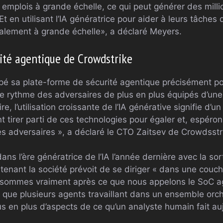
emplois à grande échelle, ce qui peut générer des milli
Et en utilisant l’IA génératrice pour aider à leurs tâches
galement à grande échelle», a déclaré Meyers.
ité agentique de Crowdstrike
é sa plate-forme de sécurité agentique précisément po
le rythme des adversaires de plus en plus équipés d’une 
re, l’utilisation croissante de l’IA générative signifie d’u
tirer parti de ces technologies pour égaler et, espéron
 des adversaires », a déclaré le CTO Zaitsev de Crowdsstri
ans l’ère génératrice de l’IA l’année dernière avec la so
ntenant la société prévoit de se diriger « dans une cou
 sommes vraiment après ce que nous appelons le SoC ag
 que plusieurs agents travaillant dans un ensemble orc
s en plus d’aspects de ce qu’un analyste humain fait auj