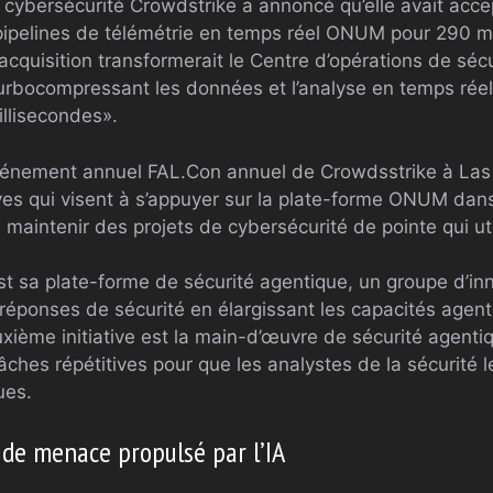
a cybersécurité Crowdstrike a annoncé qu’elle avait accep
pipelines de télémétrie en temps réel ONUM pour 290 mil
’acquisition transformerait le Centre d’opérations de sécu
 turbocompressant les données et l’analyse en temps ré
llisecondes».
’événement annuel FAL.Con annuel de Crowdsstrike à Las
ives qui visent à s’appuyer sur la plate-forme ONUM dans 
 maintenir des projets de cybersécurité de pointe qui uti
est sa plate-forme de sécurité agentique, un groupe d’inn
 réponses de sécurité en élargissant les capacités agenti
uxième initiative est la main-d’œuvre de sécurité agent
tâches répétitives pour que les analystes de la sécurité 
ues.
de menace propulsé par l’IA