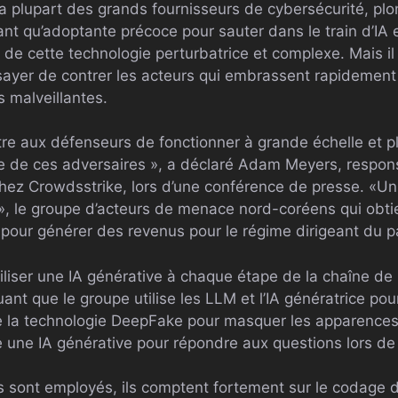
 plupart des grands fournisseurs de cybersécurité, plon
ant qu’adoptante précoce pour sauter dans le train d’IA
 de cette technologie perturbatrice et complexe. Mais il 
sayer de contrer les acteurs qui embrassent rapidement
s malveillantes.
e aux défenseurs de fonctionner à grande échelle et p
me de ces adversaires », a déclaré Adam Meyers, respon
hez Crowdsstrike, lors d’une conférence de presse. «U
a», le groupe d’acteurs de menace nord-coréens qui obti
 pour générer des revenus pour le régime dirigeant du p
iliser une IA générative à chaque étape de la chaîne de
ant que le groupe utilise les LLM et l’IA génératrice pour
se la technologie DeepFake pour masquer les apparence
se une IA générative pour répondre aux questions lors de
ls sont employés, ils comptent fortement sur le codage 