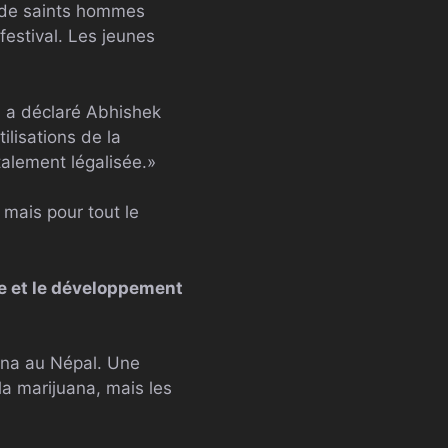
ie de saints hommes
estival. Les jeunes
», a déclaré Abhishek
ilisations de la
otalement légalisée.»
 mais pour tout le
ce et le développement
uana au Népal. Une
 la marijuana, mais les