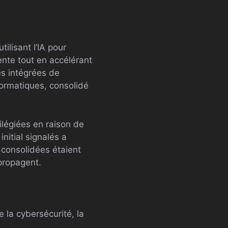
lisant l’IA pour
tente tout en accélérant
es intégrées de
formatiques, consolidé
ilégiées en raison de
nitial signalés a
 consolidées étaient
propagent.
e la cybersécurité, la