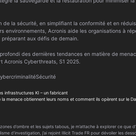
ntègre la sauvegarde et la restauration pour minimiser l
n de la sécurité, en simplifiant la conformité et en rédu
rs environnements, Acronis aide les organisations à r
e préparant aux défis de demain.​​
profondi des dernières tendances en matière de menac
rt Acronis Cyberthreats, S1 2025.
ybercriminalité
Sécurité
es infrastructures KI – un fabricant
la menace obtiennent leurs noms et comment ils opèrent sur le Da
zones d’ombre et les sujets tabous, je m’attache à explorer ce que d’
isme d’investigation, j’ai rejoint Illicit Trade FR pour dévoiler les de