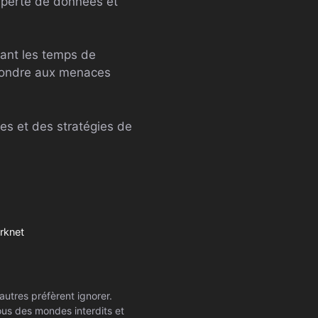
a perte de données et
isant les temps de
épondre aux menaces
es et des stratégies de
rknet
autres préfèrent ignorer.
ssous des mondes interdits et