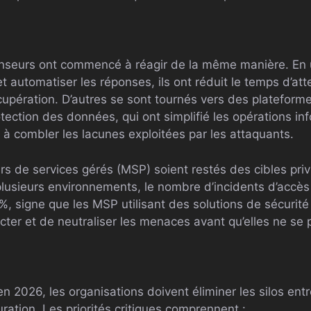
nseurs ont commencé à réagir de la même manière. En uti
et automatiser les réponses, ils ont réduit le temps d’at
cupération. D’autres se sont tournés vers des plateform
tection des données, qui ont simplifié les opérations in
é à combler les lacunes exploitées par les attaquants.​
rs de services gérés (MSP) soient restés des cibles priv
 plusieurs environnements, le nombre d’incidents d’accès i
%, signe que les MSP utilisant des solutions de sécurité
er et de neutraliser les menaces avant qu’elles ne se 
en 2026, les organisations doivent éliminer les silos entr
ration. Les priorités critiques comprennent :