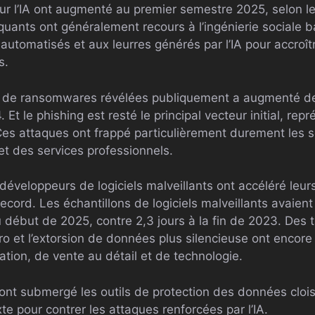
 l’IA ont augmenté au premier semestre 2025, selon le
quants ont généralement recours à l’ingénierie sociale b
automatisés et aux leurres générés par l’IA pour accroît
s.
 de ransomwares révélées publiquement a augmenté de
Et le phishing est resté le principal vecteur initial, re
 Ces attaques ont frappé particulièrement durement les 
et des services professionnels.​​
éveloppeurs de logiciels malveillants ont accéléré leurs
ecord. Les échantillons de logiciels malveillants avaien
début de 2025, contre 2,3 jours à la fin de 2023. Des t
zéro et l’extorsion de données plus silencieuse ont encore
ation, de vente au détail et de technologie.
ont submergé les outils de protection des données clo
te pour contrer les attaques renforcées par l’IA.