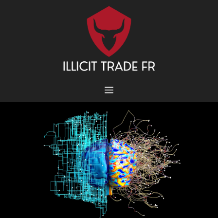
Aller
au
contenu
MENU