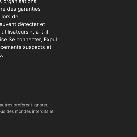
s organisations
re des garanties
 lors de
peuvent détecter et
tilisateurs », a-t-il
vice Se connecter, Expul
acements suspects et
s.
autres préfèrent ignorer.
ssous des mondes interdits et