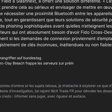
ield à Slashnext, a offert une solution différente. « Le
 prendre cela au sérieux et envisager de mettre en œuv
nécessiter une proximité Bluetooth entre les appareils
sée, tout en garantissant que leurs solutions de sécurité 
e phishing sophistiquées avant qu’elles n’atteignent les u
sateurs qui ont absolument besoin d’avoir Fido Cross-De
nt si les demandes de connexion proviennent d’empl
gistrement de clés inconnues, inattendues ou non fiable
rangriffen auf bundestag
ro-Day Breach frappe les serveurs sur prém
zones d’ombre et les sujets tabous, je m’attache à explorer ce que d’
isme d’investigation, j’ai rejoint Illicit Trade FR pour dévoiler les de
 credo : informer sans juger, avec rigueur et audace.