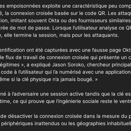
nes empoisonnées exploite une caractéristique peu com
é, la connexion croisée basée sur le code QR. Les attaq
on, imitant souvent Okta ou des fournisseurs similaires
trée de mot de passe. Lorsque l’utilisateur analyse ce Q
e, elle termine la session, mais pour les attaquants.
entification ont été capturées avec une fausse page Okt
 le flux de travail de connexion croisée qui présente un
égitimes », a expliqué Jason Soroko, chercheur principal
 code à l’utilisateur qui l’a numérisé avec une applicatio
ême si la clé physique n’a jamais bougé. »
 à l’adversaire une session active tandis que la clé es
ime, ce qui prouve que l’ingénierie sociale reste le ventr
 désactiver la connexion croisée dans la mesure du pos
 périphériques inattendus ou les géographies inhabituel