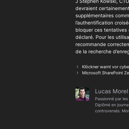
J Stephen Kowski, CTO F
devraient certainement
supplémentaires comme 
l’authentification croi
bloquer ces tentatives d
déclaré. Pour les utili
recommande correcteme
de la recherche d’enre
Klöckner warnt vor cybe
Microsoft SharePoint Ze
Lucas Morel
Passionné par les 
Diplômé en journal
controversés. Mon