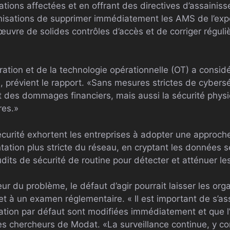
ations affectées et en offrant des directives d’assainis
sations de supprimer immédiatement les AMS de l’expos
œuvre de solides contrôles d’accès et de corriger régul
égration et de la technologie opérationnelle (OT) a con
, prévient le rapport. «Sans mesures strictes de cybersé
 des dommages financiers, mais aussi la sécurité phys
res.»
curité exhortent les entreprises à adopter une approch
ation plus stricte du réseau, en cryptant les données 
dits de sécurité de routine pour détecter et atténuer les
r du problème, le défaut d’agir pourrait laisser les org
t à un examen réglementaire. « Il est important de s’as
cation par défaut sont modifiées immédiatement et que l’
les chercheurs de Modat. «La surveillance continue, y com