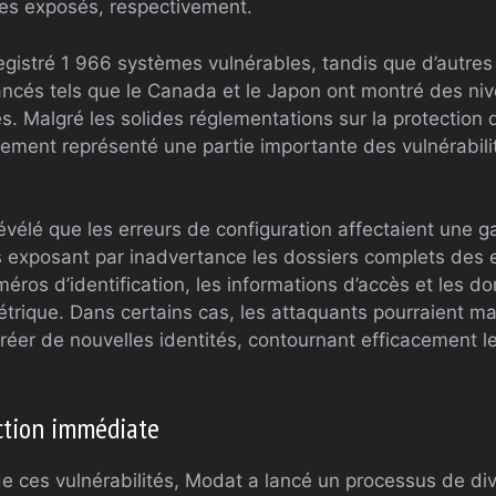
es exposés, respectivement.
egistré 1 966 systèmes vulnérables, tandis que d’autres
cés tels que le Canada et le Japon ont montré des niv
es. Malgré les solides réglementations sur la protection
vement représenté une partie importante des vulnérabilit
évélé que les erreurs de configuration affectaient une 
s exposant par inadvertance les dossiers complets des 
éros d’identification, les informations d’accès et les d
étrique. Dans certains cas, les attaquants pourraient ma
réer de nouvelles identités, contournant efficacement 
ction immédiate
de ces vulnérabilités, Modat a lancé un processus de di