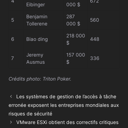
4
672
Eibinger
000 $
Benjamin
287
5
560
Tollerene
000 $
218 000
6
Biao ding
448
$
Jeremy
157 000
7
336
Ausmus
$
Crédits photo: Triton Poker.
Les systèmes de gestion de l’accès à tâche
erronée exposent les entreprises mondiales aux
risques de sécurité
VMware ESXi obtient des correctifs critiques