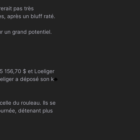
erait pas très
, après un bluff raté.
r un grand potentiel.
5 156,70 $ et Loeliger
oeliger a déposé son k
lle du rouleau. Ils se
journée, détenant plus