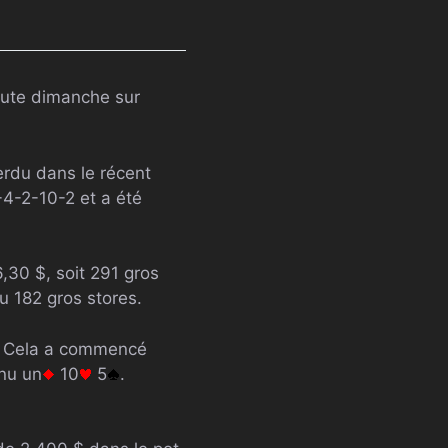
haute dimanche sur
erdu dans le récent
4-2-10-2 et a été
,30 $, soit 291 gros
u 182 gros stores.
n. Cela a commencé
enu un
10
5
.