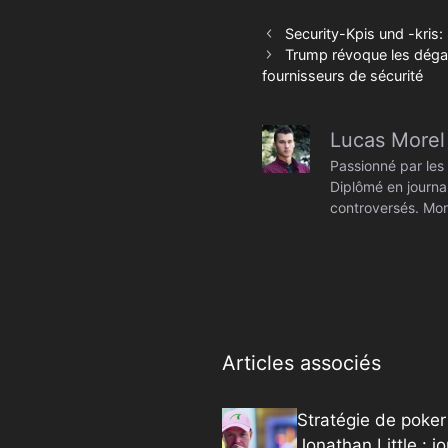
Security-Kpis und -kris
Trump révoque les dégag
fournisseurs de sécurité
Lucas Morel
Passionné par les 
Diplômé en journal
controversés. Mon
Articles associés
Stratégie de poker
Jonathan Little : j