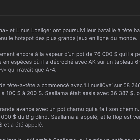
ma» et Linus Loeliger ont poursuivi leur bataille à tête 
enu le hotspot des plus grands jeux en ligne du monde.
ement encore à la vapeur d’un pot de 76 000 $ qu’il a p
en espèces où il a décroché avec AK sur un tableau 6-
ev» qui n’avait que A-4.
de tête-à-tête a commencé avec ‘Llinusll0ve’ sur 58 246
 à 100 $ à 200 $. Seallama était assis avec 36 387 $, o
grande avance avec un pot charnu qui a fait son chemi
2 000 $ du Big Blind. Seallama a appelé, et le flop est v
$ et a été appelé.