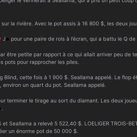
oeliger le vérifierait à Seallama, qui a pris un petit cou
sur la rivière. Avec le pot assis à 16 800 $, les deux jou
J
pour une paire de rois à l’écran, qui a battu le Q d
par être petite par rapport à ce qui allait arriver peu de
s pots pour rapprocher les piles.
g Blind, cette fois à 1 900 $. Seallama appelé. Le flop ét
$, environ un quart du pot. Seallama appelé.
r terminer le tirage au sort du diamant. Les deux joueur
.
 $ et Seallama a relevé 5 522,40 $. LOELIGER TROIS-BE
réer un énorme pot de 50 000 $.