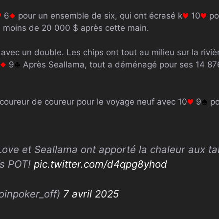
6
pour un ensemble de six, qui ont écrasé k
10
pou
à moins de 20 000 $ après cette main.
r avec un double. Les chips ont tout au milieu sur la rivi
9
Après Seallama, tout a déménagé pour ses 14 876 
coureur de coureur pour le voyage neuf avec 10
9
po
lLove et Seallama ont apporté la chaleur aux ta
fs
POT
!
pic.twitter.com/d4qpg8yhod
oinpoker_off)
7 avril 2025