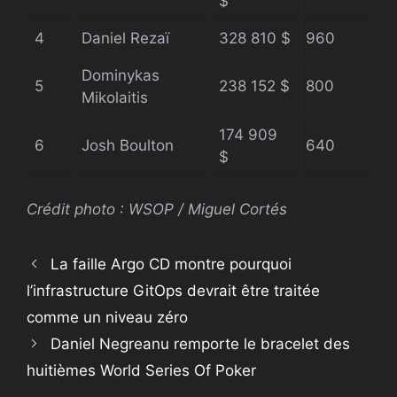
$
4
Daniel Rezaï
328 810 $
960
Dominykas
5
238 152 $
800
Mikolaitis
174 909
6
Josh Boulton
640
$
Crédit photo : WSOP / Miguel Cortés
La faille Argo CD montre pourquoi
l’infrastructure GitOps devrait être traitée
comme un niveau zéro
Daniel Negreanu remporte le bracelet des
huitièmes World Series Of Poker