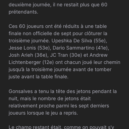
deuxième journée, il ne restait plus que 60
prétendants.
Ces 60 joueurs ont été réduits à une table
finale non officielle de sept pour clôturer la
troisième journée. Upeshka De Silva (55e),
Jesse Lonis (53e), Dario Sammartino (41e),
Josh Arieh (36e), JC Tran (30e) et Andrew
Lichtenberger (12e) ont chacun joué leur chemin
jusqu’à la troisième journée avant de tomber
juste avant la table finale.
Gonsalves a tenu la tête des jetons pendant la
nuit, mais le nombre de jetons était
relativement proche parmi les sept derniers
joueurs lorsque le jeu a repris.
Le champ restant était, comme on pouvait s’y