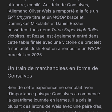
attendre, empilé. Au-delà de Gonsalves,
l’Allemand Oliver Weis a remporté à la fois un
EPT Chypre
titre et un
WSOP
bracelet.
Dominykas Mikolaitis et Daniel Rezaei
possèdent tous deux
Triton Super High Roller
victoires, et Rezaei est également entré dans
cette table finale avec une victoire de bracelet
à son actif. Josh Boulton a remporté un
WSOP
bracelet en 2025.
Un train de marchandises en forme de
Gonsalves
Rien de cette expérience ne semblait avoir
d’importance puisque Gonsalves a commencé
la quatrième journée en larmes. Il a pris la
plupart des jetons de Weis avec une paire d’as,