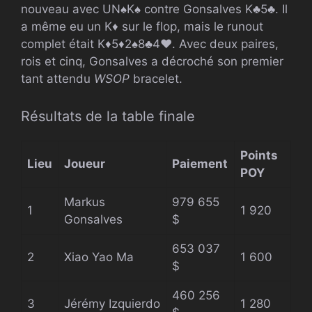
nouveau avec
UN
♠
K
♠
contre Gonsalves
K
♣
5
♣
. Il
a même eu un
K
♦
sur le flop, mais le runout
complet était
K
♦
5
♦
2
♠
8
♣
4
♥
. Avec deux paires,
rois et cinq, Gonsalves a décroché son premier
tant attendu
WSOP
bracelet.
Résultats de la table finale
Points
Lieu
Joueur
Paiement
POY
Markus
979 655
1
1 920
Gonsalves
$
653 037
2
Xiao Yao Ma
1 600
$
460 256
3
Jérémy Izquierdo
1 280